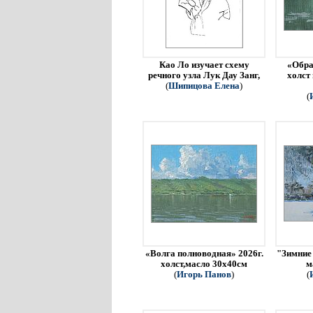
Као Ло изучает схему
«Обра
речного узла Лук Дау Занг,
холст
(
Шипицова Елена
)
(
«Волга полноводная» 2026г.
"Зимние 
холст,масло 30х40см
м
(
Игорь Панов
)
(