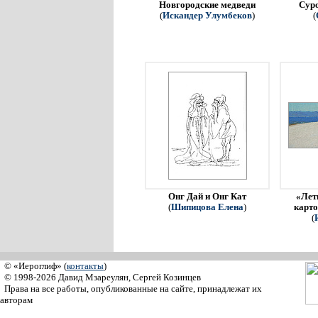
Новгородские медведи
Сур
(
Искандер Улумбеков
)
(
Онг Дай и Онг Кат
«Летн
(
Шипицова Елена
)
карто
(
© «Иероглиф» (
контакты
)
© 1998-2026 Давид Мзареулян, Сергей Козинцев
Права на все работы, опубликованные на сайте, принадлежат их
авторам