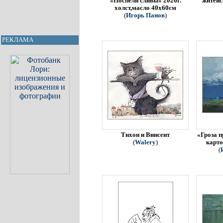
«Поспели сливы» 2026г.
житейс
холст,масло 40х60см
(
Игорь Панов
)
РЕКЛАМА
Тихон и Винсент
«Гроза п
(
Walery
)
карто
(