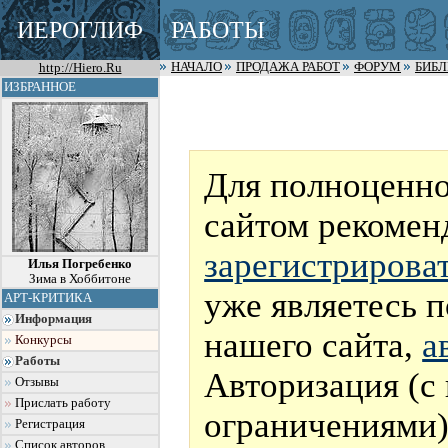
ИЕРОГЛИФ
РАБОТЫ
http://Hiero.Ru
НАЧАЛО
ПРОДАЖА РАБОТ
ФОРУМ
БИБ
ИЗБРАННОЕ
Для полноценно
сайтом рекомен
зарегистрирова
Илья Погребенко
Зима в Хоббитоне
уже являетесь 
АРТ-КРИТИКА
Информация
нашего сайта,
а
Конкурсы
Работы
Авторизация (с
Отзывы
Прислать работу
ограничениями)
Регистрация
Список авторов