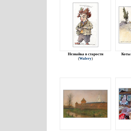
Незнайка в старости
Коты 
(
Walery
)