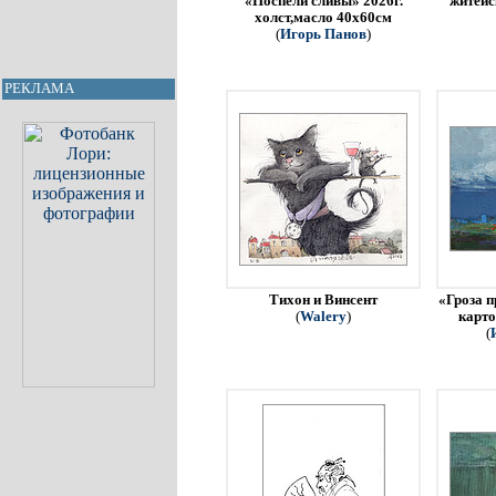
«Поспели сливы» 2026г.
житейс
холст,масло 40х60см
(
Игорь Панов
)
РЕКЛАМА
Тихон и Винсент
«Гроза п
(
Walery
)
карто
(