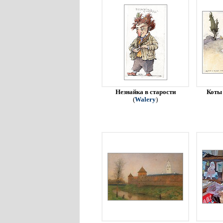
Незнайка в старости
Коты 
(
Walery
)