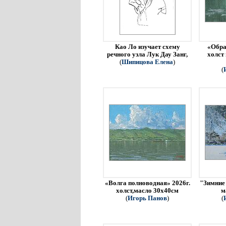
Као Ло изучает схему
«Обра
речного узла Лук Дау Занг,
холст
(
Шипицова Елена
)
(
«Волга полноводная» 2026г.
"Зимние 
холст,масло 30х40см
м
(
Игорь Панов
)
(