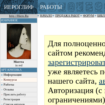
ИЕРОГЛИФ
РАБОТЫ
http://Hiero.Ru
НАЧАЛО
ПРОДАЖА РАБОТ
ФОРУМ
БИБ
ИЗБРАННОЕ
Для полноценно
сайтом рекомен
зарегистрирова
Morrra
in red
уже являетесь 
АРТ-КРИТИКА
Информация
нашего сайта,
а
Конкурсы
Работы
Авторизация (с
Отзывы
Прислать работу
ограничениями)
Регистрация
Список авторов