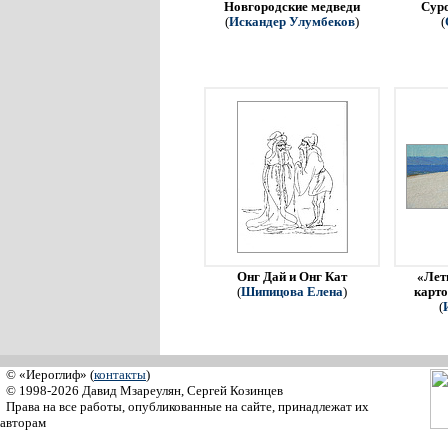
Новгородские медведи
Сур
(
Искандер Улумбеков
)
(
Онг Дай и Онг Кат
«Летн
(
Шипицова Елена
)
карто
(
© «Иероглиф» (
контакты
)
© 1998-2026 Давид Мзареулян, Сергей Козинцев
Права на все работы, опубликованные на сайте, принадлежат их
авторам