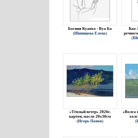
Богиня Куанхо - Вуа Ба
Као 
(
Шипицова Елена
)
речного
(
Ши
«Тёплый ветер» 2026г.
«Волга 
картон, масло 20х30см
холс
(
Игорь Панов
)
(