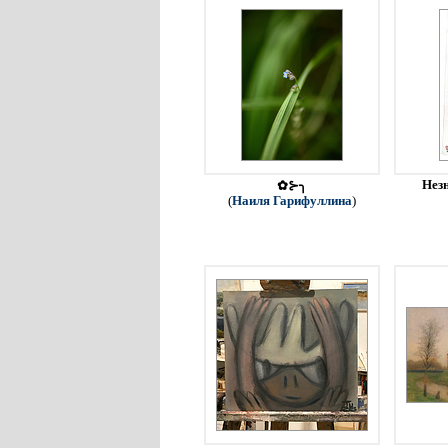
Незн
✿⊱╮
(
Наиля Гарифуллина
)