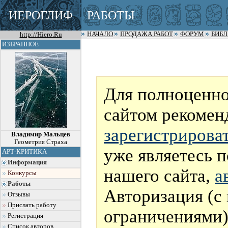
ИЕРОГЛИФ
РАБОТЫ
http://Hiero.Ru
НАЧАЛО
ПРОДАЖА РАБОТ
ФОРУМ
БИБ
ИЗБРАННОЕ
Для полноценно
сайтом рекомен
зарегистрирова
Владимир Мальцев
Геометрия Страха
уже являетесь 
АРТ-КРИТИКА
Информация
нашего сайта,
а
Конкурсы
Работы
Авторизация (с
Отзывы
Прислать работу
ограничениями)
Регистрация
Список авторов