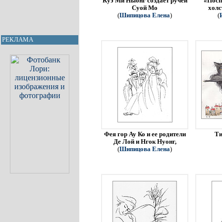
Куэ Ми Ныонг создает ручей
«Посп
Суой Мо
холс
(
Шипицова Елена
)
(
РЕКЛАМА
Фея гор Ау Ко и ее родители
Ти
Де Лой и Нгок Нуонг,
(
Шипицова Елена
)