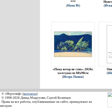
***
Новго
(
Hana Bi
)
(
Иска
«Пока ветер не стих» 2026г.
Онг
холст,масло 60х90см
(
Ши
(
Игорь Панов
)
© «Иероглиф» (
контакты
)
© 1998-2026 Давид Мзареулян, Сергей Козинцев
Права на все работы, опубликованные на сайте, принадлежат их
авторам