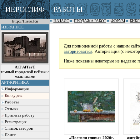
ИЕРОГЛИФ
РАБОТЫ
http://Hiero.Ru
НАЧАЛО
ПРОДАЖА РАБОТ
ФОРУМ
БИБ
ИЗБРАННОЕ
Для полноценной работы с нашим сайт
авторизоваться
. Авторизация (с некото
Ниже показаны некоторые из недавно п
AlT AlTerT
темный городской пейзаж с
мальчиками
АРТ-КРИТИКА
Информация
Конкурсы
Работы
Отзывы
Прислать работу
Регистрация
Список авторов
Поиск
«Поспели сливы» 2026г.
житейс