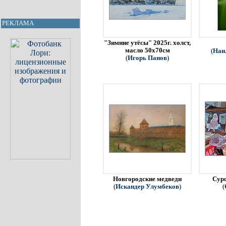
РЕКЛАМА
"Зимние утёсы" 2025г. холст,
масло 50х70см
(
Наи
(
Игорь Панов
)
Новгородские медведи
Сур
(
Искандер Улумбеков
)
(