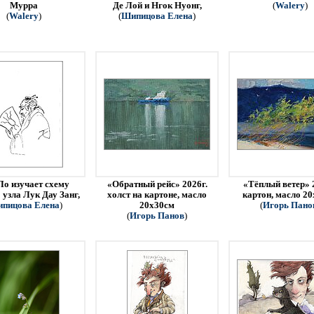
Мурра
Де Лой и Нгок Нуонг,
(
Walery
)
(
Walery
)
(
Шипицова Елена
)
Ло изучает схему
«Обратный рейс» 2026г.
«Тёплый ветер» 
 узла Лук Дау Занг,
холст на картоне, масло
картон, масло 2
пицова Елена
)
20х30см
(
Игорь Пано
(
Игорь Панов
)