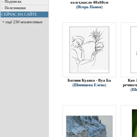
Подписка
холст,масло 40х60см
(
Игорь Панов
)
Полезняшки
СЕЙЧАС НА САЙТЕ
+ ещё 230 неизвестных
Богиня Куанхо - Вуа Ба
Као 
(
Шипицова Елена
)
речного
(
Ши