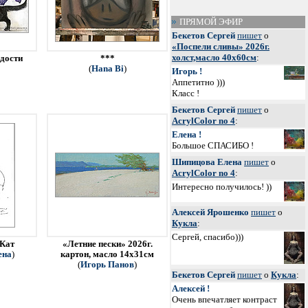
ПРЯМОЙ ЭФИР
Бекетов Сергей
пишет
о
«Поспели сливы» 2026г.
холст,масло 40х60см
:
адости
***
(
Hana Bi
)
Игорь !
Аппетитно )))
Класс !
Бекетов Сергей
пишет
о
AcrylColor no 4
:
Елена !
Большое СПАСИБО !
Шипицова Елена
пишет
о
AcrylColor no 4
:
Интересно получилось! ))
Алексей Ярошенко
пишет
о
Кукла
:
Сергей, спасибо)))
 Кат
«Летние пески» 2026г.
ена
)
картон, масло 14х31см
(
Игорь Панов
)
Бекетов Сергей
пишет
о
Кукла
:
Алексей !
Очень впечатляет контраст