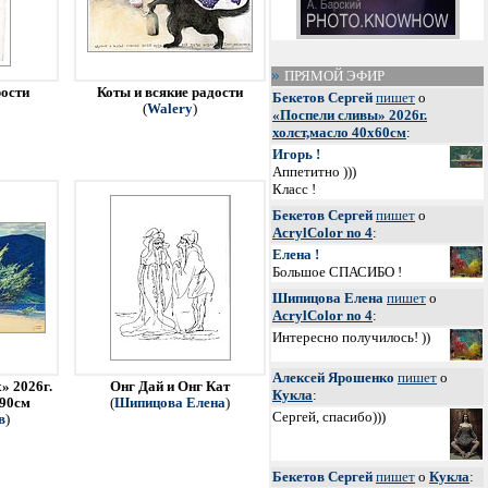
ПРЯМОЙ ЭФИР
рости
Коты и всякие радости
Бекетов Сергей
пишет
о
(
Walery
)
«Поспели сливы» 2026г.
холст,масло 40х60см
:
Игорь !
Аппетитно )))
Класс !
Бекетов Сергей
пишет
о
AcrylColor no 4
:
Елена !
Большое СПАСИБО !
Шипицова Елена
пишет
о
AcrylColor no 4
:
Интересно получилось! ))
Алексей Ярошенко
пишет
о
» 2026г.
Онг Дай и Онг Кат
Кукла
:
х90см
(
Шипицова Елена
)
Сергей, спасибо)))
в
)
Бекетов Сергей
пишет
о
Кукла
: