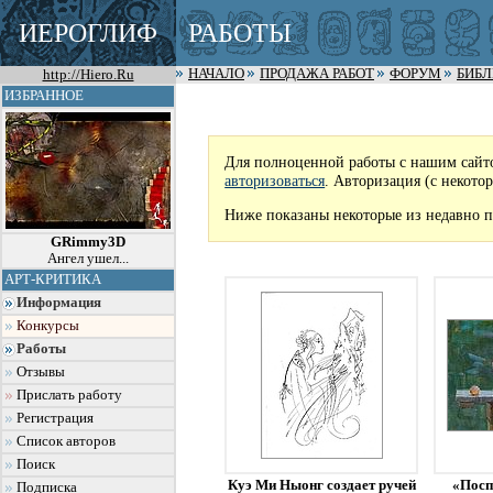
ИЕРОГЛИФ
РАБОТЫ
http://Hiero.Ru
НАЧАЛО
ПРОДАЖА РАБОТ
ФОРУМ
БИБ
ИЗБРАННОЕ
Для полноценной работы с нашим сайт
авторизоваться
. Авторизация (с некото
Ниже показаны некоторые из недавно п
GRimmy3D
Ангел ушел...
АРТ-КРИТИКА
Информация
Конкурсы
Работы
Отзывы
Прислать работу
Регистрация
Список авторов
Поиск
Куэ Ми Ныонг создает ручей
«Посп
Подписка