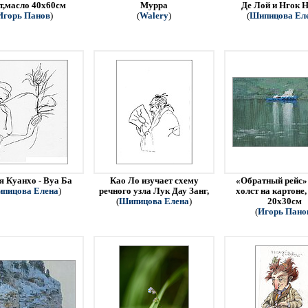
т,масло 40х60см
Мурра
Де Лой и Нгок Н
Игорь Панов
)
(
Walery
)
(
Шипицова Ел
я Куанхо - Вуа Ба
Као Ло изучает схему
«Обратный рейс» 
пицова Елена
)
речного узла Лук Дау Занг,
холст на картоне,
(
Шипицова Елена
)
20х30см
(
Игорь Пано