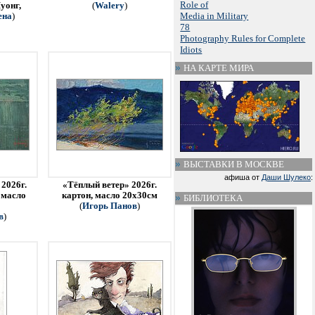
Role of
уонг,
(
Walery
)
Media in Military
ена
)
78
Photography Rules for Complete
Idiots
НА КАРТЕ МИРА
ВЫСТАВКИ В МОСКВЕ
афиша от
Даши Шулеко
:
2026г.
«Тёплый ветер» 2026г.
 масло
картон, масло 20х30см
БИБЛИОТЕКА
(
Игорь Панов
)
в
)