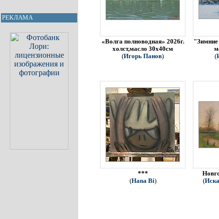
РЕКЛАМА
«Волга полноводная» 2026г.
"Зимние 
холст,масло 30х40см
м
(
Игорь Панов
)
(
***
Новго
(
Hana Bi
)
(
Иска