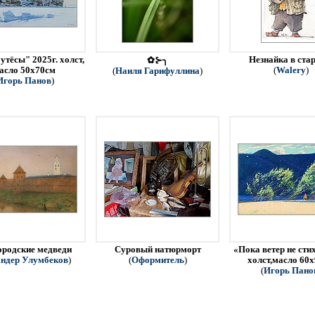
утёсы" 2025г. холст,
Незнайка в ста
✿⊱╮
асло 50х70см
(
Walery
)
(
Наиля Гарифуллина
)
Игорь Панов
)
родские медведи
Суровый натюрморт
«Пока ветер не стих
ндер Улумбеков
)
(
Оформитель
)
холст,масло 60
(
Игорь Пано