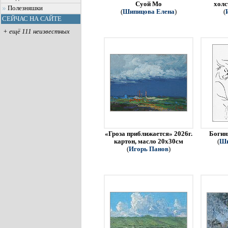
Суой Мо
холс
Полезняшки
(
Шипицова Елена
)
(
СЕЙЧАС НА САЙТЕ
+ ещё 111 неизвестных
«Гроза приближается» 2026г.
Богин
картон, масло 20х30см
(
Ши
(
Игорь Панов
)