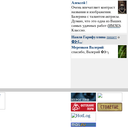
Алексей !
Очень впечатляет контраст
названия и изображения.
Балерина с талантом актрисы.
Думаю, что это одна из Ваших
самых удачных работ (
ИМХО
).
Классно.
Наиля Гарифуллина
пишет
о
✿⊱ξ...
:
Меренков Валерий
:
спасибо, Валерий ✿⊱╮