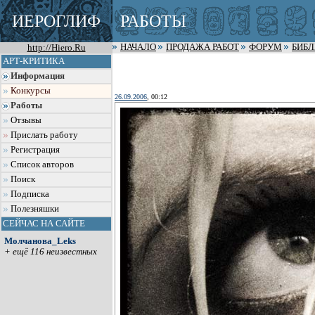
ИЕРОГЛИФ
РАБОТЫ
http://Hiero.Ru
НАЧАЛО
ПРОДАЖА РАБОТ
ФОРУМ
БИБ
АРТ-КРИТИКА
Информация
Конкурсы
26.09.2006
, 00:12
Работы
Отзывы
Прислать работу
Регистрация
Список авторов
Поиск
Подписка
Полезняшки
СЕЙЧАС НА САЙТЕ
Молчанова_Leks
+ ещё 116 неизвестных