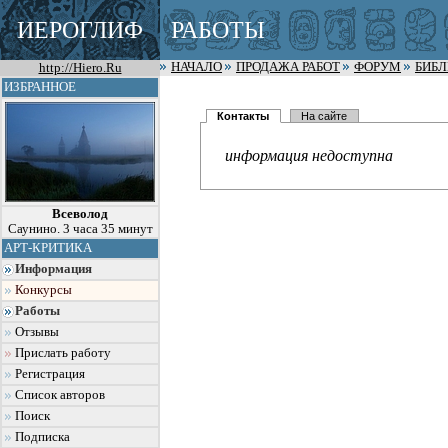
ИЕРОГЛИФ
РАБОТЫ
http://Hiero.Ru
НАЧАЛО
ПРОДАЖА РАБОТ
ФОРУМ
БИБ
ИЗБРАННОЕ
Контакты
На сайте
информация недоступна
Всеволод
Саунино. 3 часа 35 минут
АРТ-КРИТИКА
Информация
Конкурсы
Работы
Отзывы
Прислать работу
Регистрация
Список авторов
Поиск
Подписка