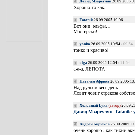
Давид Мзареулян
26.09.2005 0
Хорошо-то как.
Tatanik
26.09.2005 10:06
Вот они, эльфы…
Мастерски!
yanka
26.09.2005 10:54
/ 09:54
тонко и красиво!
olga
26.09.2005 12:54
/ 11:54
а-а-а, ЛЕПОТА!
Наталья Африка
26.09.2005 13
Над ручьем весь день
Ловит ловит стрекоза собств
Холодный Lyka
(автор)
26.09.2
Давид Мзареулян
:
Tatanik
:
Андрей Бирюков
26.09.2005 17
очень хорошо ! как тихий акк