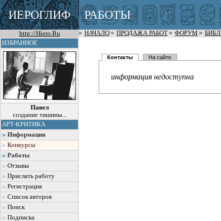
ИЕРОГЛИФ
РАБОТЫ
http://Hiero.Ru
НАЧАЛО
ПРОДАЖА РАБОТ
ФОРУМ
БИБ
ИЗБРАННОЕ
Контакты
На сайте
информация недоступна
Павел
создание тишины...
АРТ-КРИТИКА
Информация
Конкурсы
Работы
Отзывы
Прислать работу
Регистрация
Список авторов
Поиск
Подписка