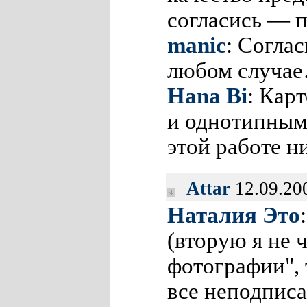
согласись — 
manic
: Соглас
любом случа
Hana Bi
: Кар
и однотипным
этой работе 
Attar
12.09.20
Наталия Это
(вторую я не 
фотографии", 
все неподпис