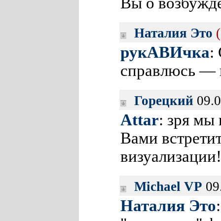
Вы о возбужд
Наталия Это
рукАВИчка
:
справлюсь — 
Горецкий
09.0
Attar
: зря мы
Вами встретит
визуализации! 
Michael VP
09
Наталия Это