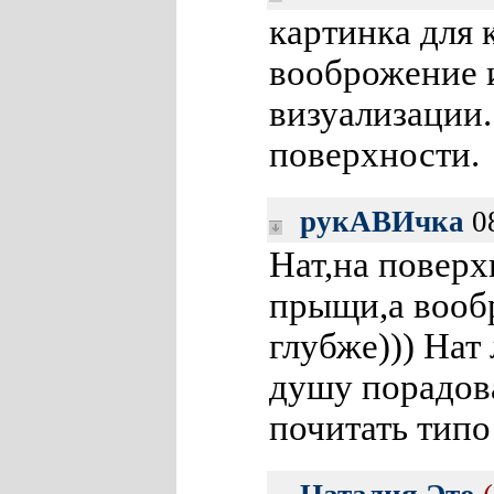
картинка для 
вооброжение 
визуализации.
поверхности.
рукАВИчка
08
Нат,на повер
прыщи,а вооб
глубже))) Нат
душу порадов
почитать типо 