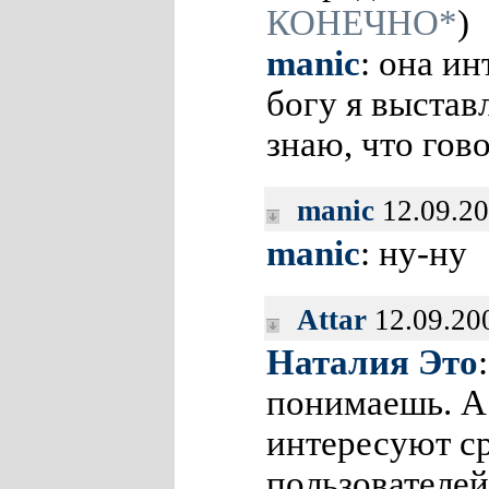
КОНЕЧНО*
)
manic
: она и
богу я выстав
знаю, что го
manic
12.09.2
manic
: ну-ну
Attar
12.09.20
Наталия Это
понимаешь. А
интересуют с
пользователе