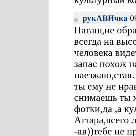
рукАВИчка
09
Наташ,не обра
всегда на выс
человека виде
запас похож н
наезжаю,стая
ты ему не нра
снимаешь ты 
фотки,да ,а к
Аттара,всего 
-ав))тебе не 