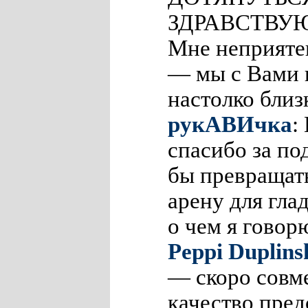
ЗДРАВСТВУ
Мне неприяте
— мы с Вами 
настолко близ
рукАВИчка
:
спасибо за по
бы превращат
арену для гла
о чем я гово
Peppi Duplins
— скоро совм
качество пре