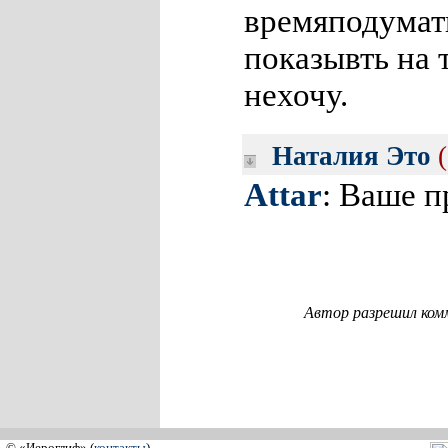
времяподумать
показывть на 
нехочу.
Наталия Это
Attar
: Ваше п
Автор разрешил ком
© «Иероглиф» (
контакты
)