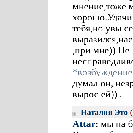
мнение,тоже м
хорошо.Удачи
тебя,но увы се
выразился,на
,при мне)) Не
несправедлив
*возбуждение
думал он, нез
вырос ей)) .
Наталия Это
Attar
: мы на 