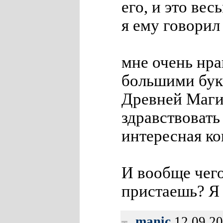
его, и это ве
я ему говорил
мне очень нра
большими букв
Древней Маг
здравствовать
интересная ко
И вообще чего
пристаешь? Я
manic
12.09.2