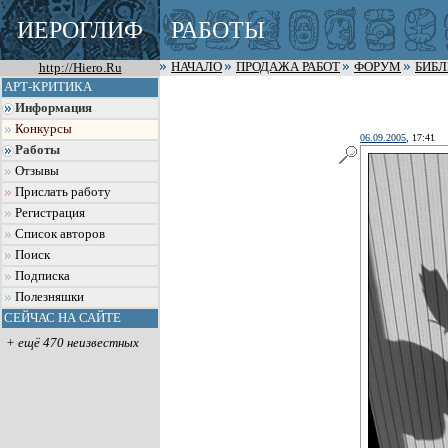
ИЕРОГЛИФ
РАБОТЫ
http://Hiero.Ru
НАЧАЛО
ПРОДАЖА РАБОТ
ФОРУМ
БИБ
АРТ-КРИТИКА
Информация
Конкурсы
06.09.2005
, 17:41
Работы
Отзывы
Прислать работу
Регистрация
Список авторов
Поиск
Подписка
Полезняшки
СЕЙЧАС НА САЙТЕ
+ ещё 470 неизвестных