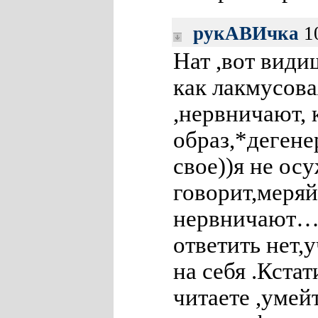
рукАВИчка
10
Нат ,вот види
как лакмусова
,нервничают, к
образ,*дегене
свое))я не ос
говорит,меряй 
нервничают…о
ответить нет,
на себя .Кстат
читаете ,умей