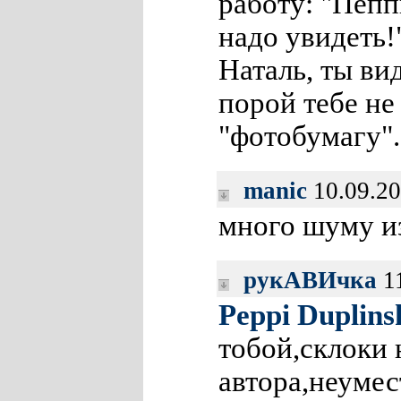
работу: "Пеппи
надо увидеть!
Наталь, ты ви
порой тебе не
"фотобумагу".
manic
10.09.2
много шуму и
рукАВИчка
11
Peppi Duplins
тобой,склоки 
автора,неумес