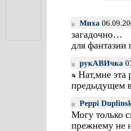
Миха
06.09.20
загадочно…
для фантазии 
рукАВИчка
07
Нат,мне эта 
предыдущем в
Peppi Duplins
Могу только ск
прежнему не н