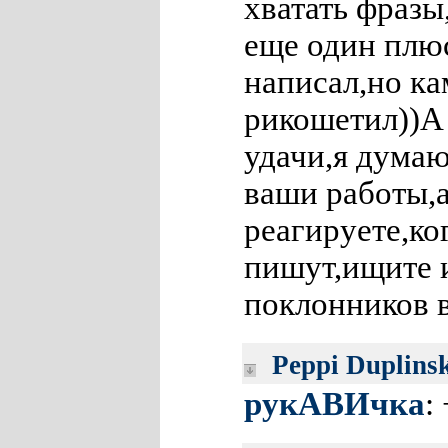
хватать фразы
еще один плюс
написал,но ка
рикошетил))А 
удачи,я думаю
ваши работы,а
реагируете,ко
пишут,ищите 
поклонников в
Peppi Duplins
рукАВИчка
: