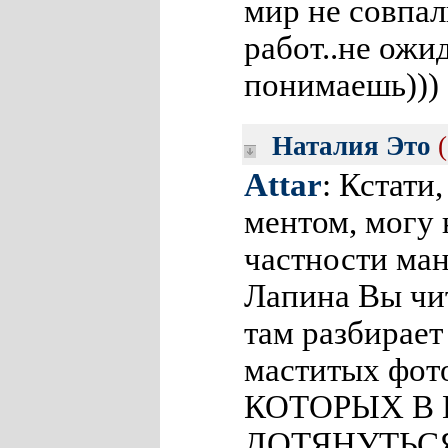
мир не совпал
работ..не ожид
понимаешь)))
Наталия Это
Attar
: Кстати
ментом, могу 
частности ман
Лапина Вы чит
там разбирает
маститых фо
КОТОРЫХ В
ДОТЯНУТЬС