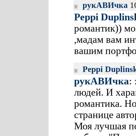
рукАВИчка
10
Peppi Duplins
романтик)) мо
,мадам вам ин
вашим портфол
Peppi Duplins
рукАВИчка
:
людей. И хара
романтика. Но
странице авто
Моя лучшая по