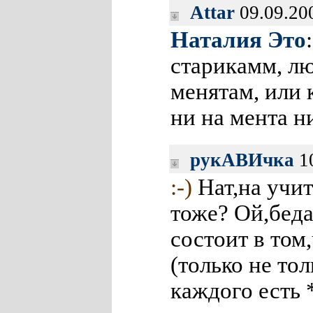
Attar
09.09.20
Наталия Это
старикамм, л
менятам, или 
ни на мента н
рукАВИчка
10
:-)
Нат,на учит
тоже? Ой,беда
состоит в том
(только не тол
каждого есть 