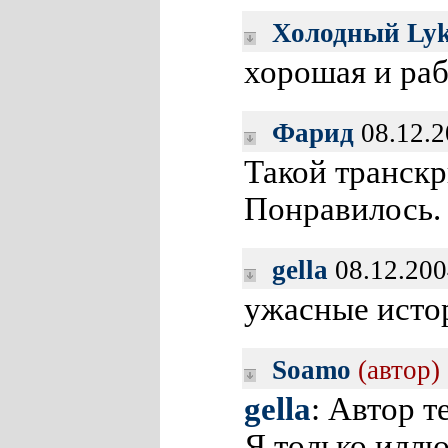
Холодный Ly
хорошая и раб
Фарид
08.12.2
Такой транскр
Понравилось.
gella
08.12.200
ужасные истор
Soamo
(автор)
gella
: Автор 
Я только илл