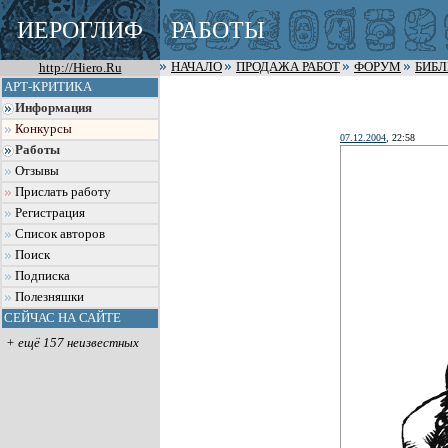
ИЕРОГЛИФ
РАБОТЫ
http://Hiero.Ru
НАЧАЛО
ПРОДАЖА РАБОТ
ФОРУМ
БИБ
АРТ-КРИТИКА
Информация
Конкурсы
07.12.2004
, 22:58
Работы
Отзывы
Прислать работу
Регистрация
Список авторов
Поиск
Подписка
Полезняшки
СЕЙЧАС НА САЙТЕ
+ ещё 157 неизвестных