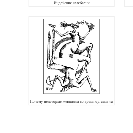
Индейские калебасни
Почему некоторые женщины во время оргазма так кричат