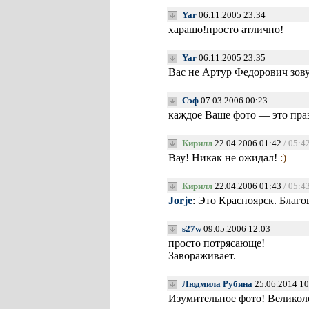
Yar
06.11.2005 23:34
харашо!просто атлично!
Yar
06.11.2005 23:35
Вас не Артур Федорович зов
Сэф
07.03.2006 00:23
каждое Ваше фото — это пра
Кирилл
22.04.2006 01:42
/ 05:4
Вау! Никак не ожидал!
:)
Кирилл
22.04.2006 01:43
/ 05:4
Jorje
: Это Красноярск. Благ
s27w
09.05.2006 12:03
просто потрясающе!
Завораживает.
Людмила Рубина
25.06.2014 1
Изумительное фото! Великол