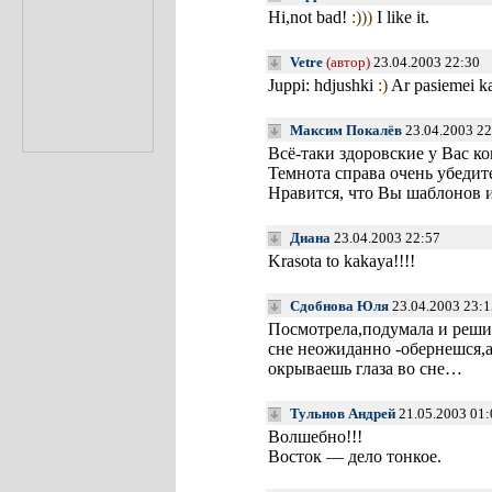
Hi,not bad!
:)))
I like it.
Vetre
(автор)
23.04.2003 22:30
Juppi: hdjushki
:)
Ar pasiemei ka
Максим Покалёв
23.04.2003 22
Всё-таки здоровские у Вас к
Темнота справа очень убедите
Нравится, что Вы шаблонов и
Диана
23.04.2003 22:57
Krasota to kakaya!!!!
Сдобнова Юля
23.04.2003 23:1
Посмотрела,подумала и реши
сне неожиданно -обернешся,а 
окрываешь глаза во сне…
Тульнов Андрей
21.05.2003 01:
Волшебно!!!
Восток — дело тонкое.