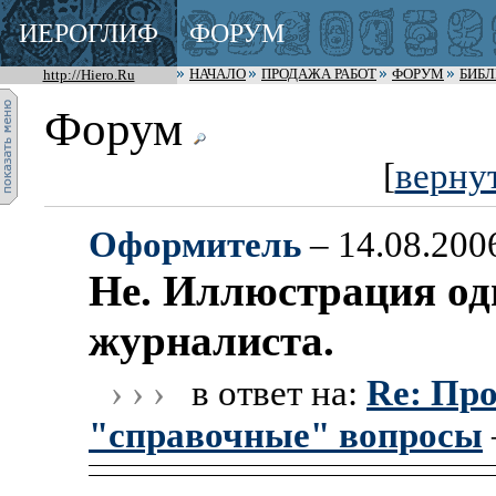
ИЕРОГЛИФ
ФОРУМ
http://Hiero.Ru
НАЧАЛО
ПРОДАЖА РАБОТ
ФОРУМ
БИБ
Форум
[
верну
Оформитель
– 14.08.200
Не. Иллюстрация од
журналиста.
› › ›
в ответ на:
Re: Пр
"справочные" вопросы