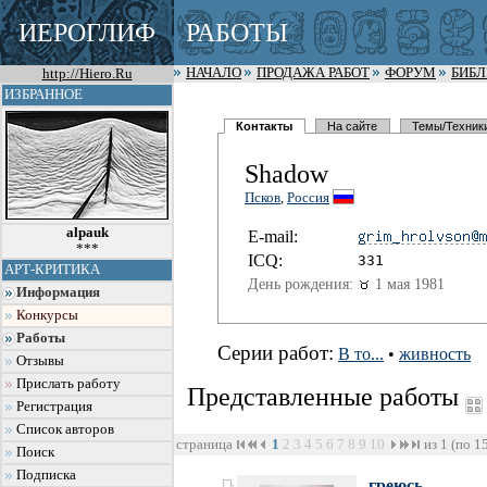
ИЕРОГЛИФ
РАБОТЫ
http://Hiero.Ru
НАЧАЛО
ПРОДАЖА РАБОТ
ФОРУМ
БИБ
ИЗБРАННОЕ
Контакты
На сайте
Темы/Техник
Shadow
Псков
,
Россия
alpauk
E-mail:
***
I
C
Q:
331
АРТ-КРИТИКА
День рождения:
1 мая 1981
Информация
Конкурсы
Работы
Серии работ:
В то...
•
живность
Отзывы
Прислать работу
Представленные работы
Регистрация
Список авторов
страница
1
2
3
4
5
6
7
8
9
10
из 1 (по 1
Поиск
Подписка
греюсь...