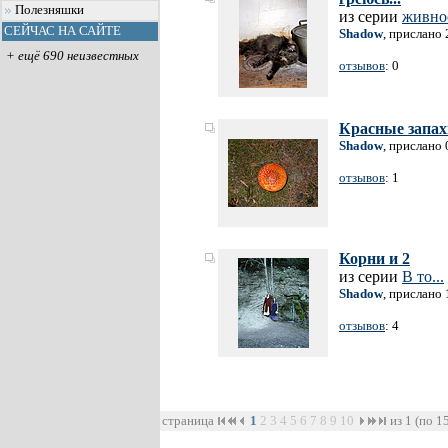
Полезняшки
из серии
живно
СЕЙЧАС НА САЙТЕ
Shadow
, прислано 
+ ещё 690 неизвестных
отзывов
: 0
Красные запахи
Shadow
, прислано 
отзывов
: 1
Корни и 2
из серии
В то...
Shadow
, прислано 
отзывов
: 4
страница
1
2
3
4
5
6
7
8
9
10
из 1 (по 1