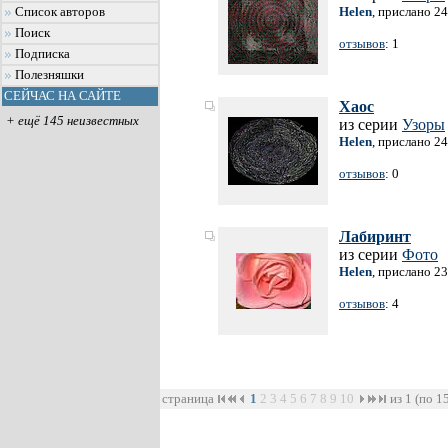
Helen
, прислано 2
Список авторов
Поиск
отзывов
: 1
Подписка
Полезняшки
СЕЙЧАС НА САЙТЕ
Хаос
+ ещё 145 неизвестных
из серии
Узоры
Helen
, прислано 2
отзывов
: 0
Лабиринт
из серии
Фото
Helen
, прислано 2
отзывов
: 4
страница
1
2
3
4
5
6
7
8
9
10
из 1 (по 1