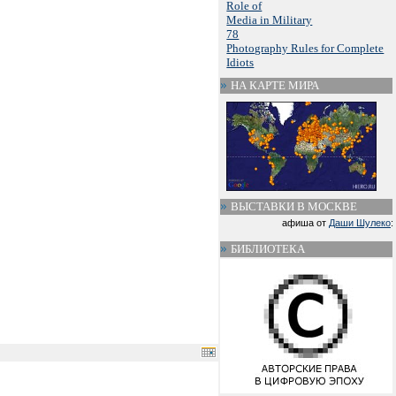
Role of
Media in Military
78
Photography Rules for Complete
Idiots
НА КАРТЕ МИРА
ВЫСТАВКИ В МОСКВЕ
афиша от
Даши Шулеко
:
БИБЛИОТЕКА