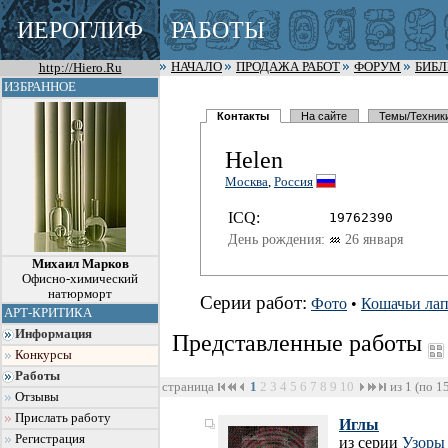
ИЕРОГЛИФ
РАБОТЫ
http://Hiero.Ru
НАЧАЛО
ПРОДАЖА РАБОТ
ФОРУМ
БИБ
ИЗБРАННОЕ
Контакты
На сайте
Темы/Техник
Helen
Москва
,
Россия
I
C
Q:
19762390
День рождения:
26 января
Михаил Марков
Офисно-химический
натюрморт
Серии работ:
Фото
•
Кошачьи ла
АРТ-КРИТИКА
Информация
Представленные работы
Конкурсы
Работы
страница
1
2
3
4
5
6
7
8
9
10
из 1 (по 1
Отзывы
Прислать работу
Иглы
Регистрация
из серии
Узоры