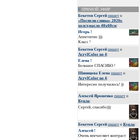
ПРЯМОЙ ЭФИР
Бекетов Сергей
пишет
о
«Поспели сливы» 2026г.
холст,масло 40х60см
:
Игорь !
Аппетитно )))
Класс !
Бекетов Сергей
пишет
о
AcrylColor no 4
:
Елена !
Большое СПАСИБО !
Шипицова Елена
пишет
о
AcrylColor no 4
:
Интересно получилось! ))
Алексей Ярошенко
пишет
о
Кукла
:
Сергей, спасибо)))
Бекетов Сергей
пишет
о
Кукла
:
Алексей !
Очень впечатляет контраст