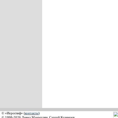
© «Иероглиф» (
контакты
)
© 1998-2026 Давид Мзареулян, Сергей Козинцев