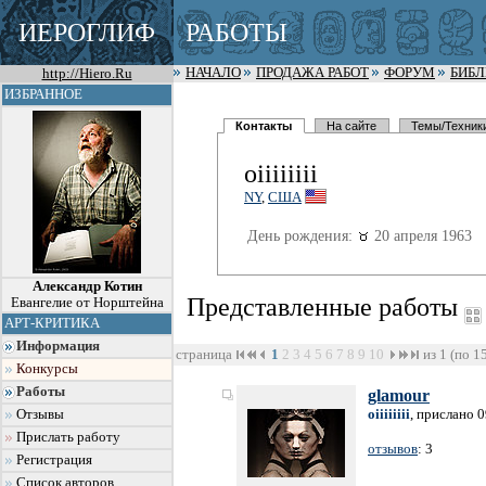
ИЕРОГЛИФ
РАБОТЫ
http://Hiero.Ru
НАЧАЛО
ПРОДАЖА РАБОТ
ФОРУМ
БИБ
ИЗБРАННОЕ
Контакты
На сайте
Темы/Техник
oiiiiiiii
NY
,
США
День рождения:
20 апреля 1963
Александр Котин
Представленные работы
Евангелие от Норштейна
АРТ-КРИТИКА
Информация
страница
1
2
3
4
5
6
7
8
9
10
из 1 (по 1
Конкурсы
Работы
glamour
oiiiiiiii
, прислано 
Отзывы
Прислать работу
отзывов
: 3
Регистрация
Список авторов