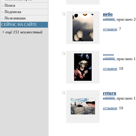
Поиск
Подписка
небо
Полезняшки
oiiiiiiii
, прислано 
СЕЙЧАС НА САЙТЕ
отзывов
: 7
+ ещё 151 неизвестный
,,,,,,,,,
oiiiiiiii
, прислано 
отзывов
: 10
return
oiiiiiiii
, прислано 
отзывов
: 10