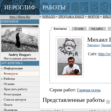
ИЕРОГЛИФ
РАБОТЫ
http://Hiero.Ru
НАЧАЛО
ПРОДАЖА РАБОТ
ФОРУМ
БИБ
ИЗБРАННОЕ
Контакты
О себе
На сайте
Михаил 
Ужгород
,
Украи
Сайт:
http://
Andriy Dzugaev
Нисходящая диагональ
АРТ-КРИТИКА
Информация
Конкурсы
Работы
Отзывы
Серии работ:
Прислать работу
Гарячая осень
Регистрация
Представленные работы
Список авторов
Поиск
Подписка
страница
1
2
3
4
5
6
7
8
9
10
из 1 (по 1