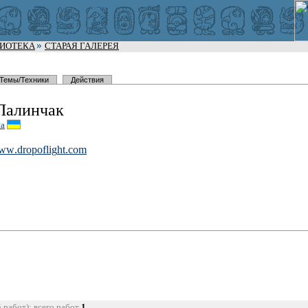
ЛИОТЕКА
СТАРАЯ ГАЛЕРЕЯ
Темы/Техники
Действия
Палинчак
на
www
.dropoflig
ht.com
5 работ); всего работ
1