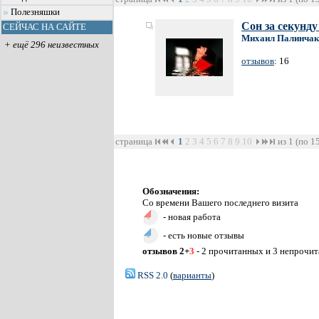
Полезняшки
Сон за секунд
СЕЙЧАС НА САЙТЕ
Михаил Палинчак
+ ещё 296 неизвестных
отзывов
: 16
страница
1
2
3
4
5
6
7
8
9
10
из 1 (по 1
Обозначения:
Со времени Вашего последнего визита
- новая работа
- есть новые отзывы
отзывов 2+
3
- 2 прочитанных и 3 непрочи
RSS 2.0
(
варианты
)