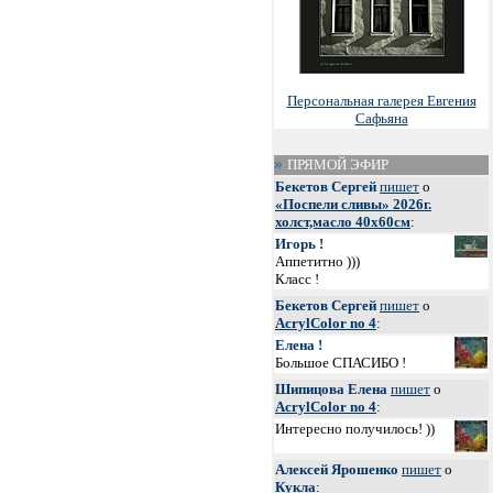
Персональная галерея Евгения
Сафьяна
ПРЯМОЙ ЭФИР
Бекетов Сергей
пишет
о
«Поспели сливы» 2026г.
холст,масло 40х60см
:
Игорь !
Аппетитно )))
Класс !
Бекетов Сергей
пишет
о
AcrylColor no 4
:
Елена !
Большое СПАСИБО !
Шипицова Елена
пишет
о
AcrylColor no 4
:
Интересно получилось! ))
Алексей Ярошенко
пишет
о
Кукла
: