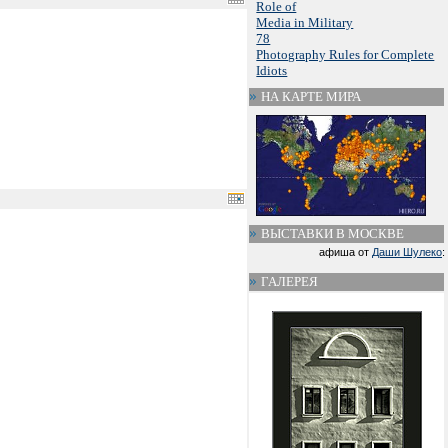
Role of
Media in Military
78
Photography Rules for Complete
Idiots
НА КАРТЕ МИРА
ВЫСТАВКИ В МОСКВЕ
афиша от
Даши Шулеко
:
ГАЛЕРЕЯ