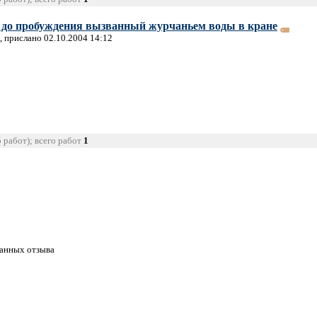
у до пробуждения вызванный журчаньем воды в кране
, прислано 02.10.2004 14:12
5 работ); всего работ
1
танных отзыва