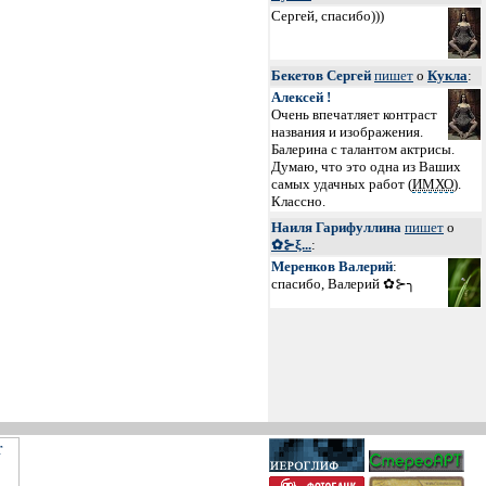
Сергей, спасибо)))
Бекетов Сергей
пишет
о
Кукла
:
Алексей !
Очень впечатляет контраст
названия и изображения.
Балерина с талантом актрисы.
Думаю, что это одна из Ваших
самых удачных работ (
ИМХО
).
Классно.
Наиля Гарифуллина
пишет
о
✿⊱ξ...
:
Меренков Валерий
:
спасибо, Валерий ✿⊱╮