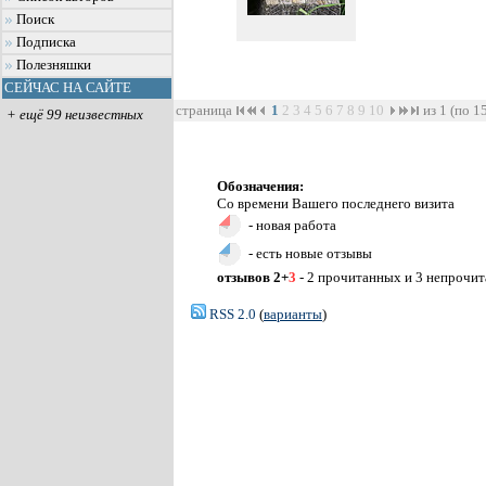
Поиск
Подписка
Полезняшки
СЕЙЧАС НА САЙТЕ
страница
1
2
3
4
5
6
7
8
9
10
из 1 (по 1
+ ещё 99 неизвестных
Обозначения:
Со времени Вашего последнего визита
- новая работа
- есть новые отзывы
отзывов 2+
3
- 2 прочитанных и 3 непрочи
RSS 2.0
(
варианты
)