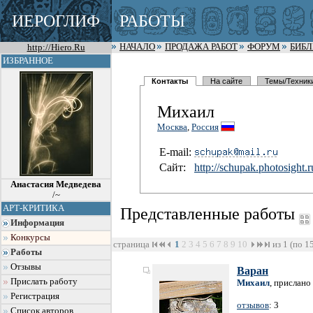
ИЕРОГЛИФ
РАБОТЫ
http://Hiero.Ru
НАЧАЛО
ПРОДАЖА РАБОТ
ФОРУМ
БИБ
ИЗБРАННОЕ
Контакты
На сайте
Темы/Техник
Михаил
Москва
,
Россия
E-mail:
Сайт:
http://sch
upak.photo
sight.r
Анастасия Медведева
/~
АРТ-КРИТИКА
Представленные работы
Информация
Конкурсы
страница
1
2
3
4
5
6
7
8
9
10
из 1 (по 1
Работы
Отзывы
Варан
Прислать работу
Михаил
, прислано
Регистрация
отзывов
: 3
Список авторов