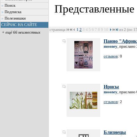
Представленные
Поиск
Подписка
Полезняшки
СЕЙЧАС НА САЙТЕ
страница
1
2
3
4
5
6
7
8
9
10
из 2 (по 1
+ ещё 66 неизвестных
Панно "Африк
mooney
, прислано
отзывов
: 0
Ирисы
mooney
, прислано
отзывов
: 2
Близнецы