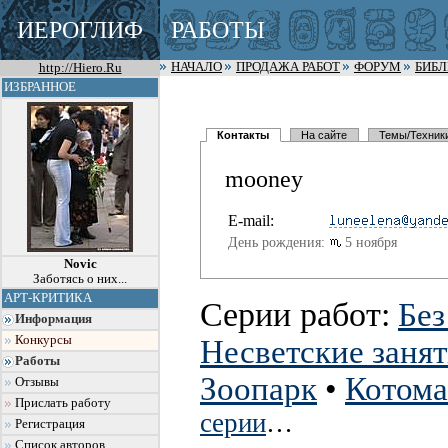
ИЕРОГЛИФ
РАБОТЫ
http://Hiero.Ru
НАЧАЛО
ПРОДАЖА РАБОТ
ФОРУМ
БИБ
ИЗБРАННОЕ
Контакты
На сайте
Темы/Техник
mooney
E-mail:
День рождения:
5 ноября
Novic
Заботясь о них...
АРТ-КРИТИКА
Серии работ:
Без
Информация
Конкурсы
Несветские заня
Работы
Зоопарк
•
Котома
Отзывы
Прислать работу
серии
…
Регистрация
Список авторов