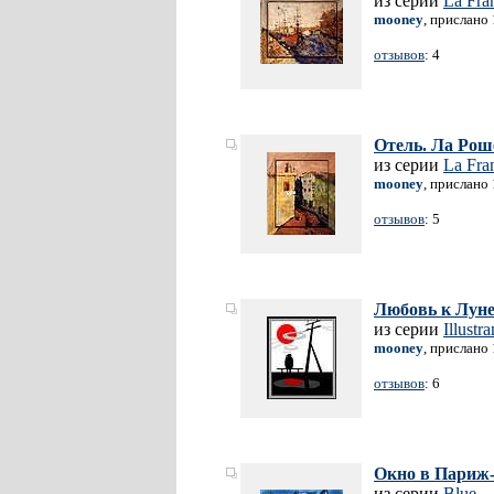
из серии
La Fra
mooney
, прислано
отзывов
: 4
Отель. Ла Рош
из серии
La Fra
mooney
, прислано
отзывов
: 5
Любовь к Лун
из серии
Illust
mooney
, прислано
отзывов
: 6
Окно в Париж
из серии
Blue