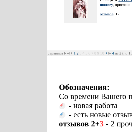
mooney
, прислано
отзывов
: 12
страница
1
2
3
4
5
6
7
8
9
10
из 2 (по 1
Обозначения:
Со времени Вашего п
- новая работа
- есть новые отзы
отзывов 2+
3
- 2 про