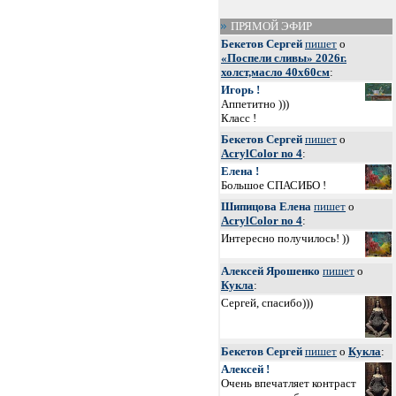
ПРЯМОЙ ЭФИР
Бекетов Сергей
пишет
о
«Поспели сливы» 2026г.
холст,масло 40х60см
:
Игорь !
Аппетитно )))
Класс !
Бекетов Сергей
пишет
о
AcrylColor no 4
:
Елена !
Большое СПАСИБО !
Шипицова Елена
пишет
о
AcrylColor no 4
:
Интересно получилось! ))
Алексей Ярошенко
пишет
о
Кукла
:
Сергей, спасибо)))
Бекетов Сергей
пишет
о
Кукла
:
Алексей !
Очень впечатляет контраст