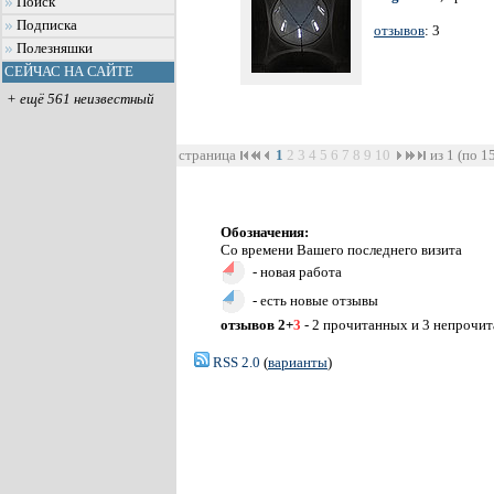
Поиск
Подписка
отзывов
: 3
Полезняшки
СЕЙЧАС НА САЙТЕ
+ ещё 561 неизвестный
страница
1
2
3
4
5
6
7
8
9
10
из 1 (по 1
Обозначения:
Со времени Вашего последнего визита
- новая работа
- есть новые отзывы
отзывов 2+
3
- 2 прочитанных и 3 непрочи
RSS 2.0
(
варианты
)