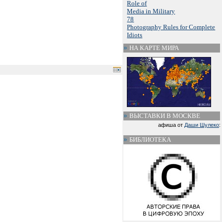
Role of
Media in Military
78
Photography Rules for Complete
Idiots
НА КАРТЕ МИРА
ВЫСТАВКИ В МОСКВЕ
афиша от
Даши Шулеко
:
БИБЛИОТЕКА