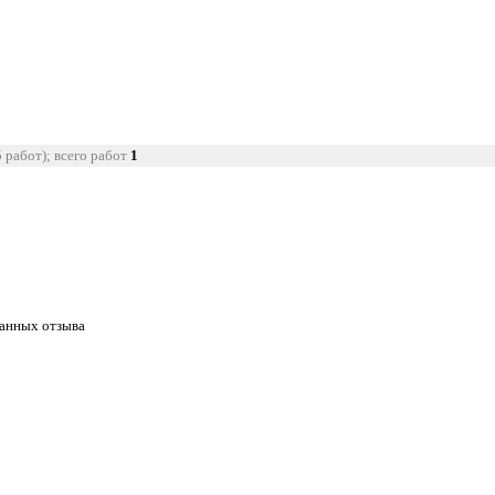
5 работ); всего работ
1
танных отзыва