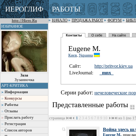
ИЕРОГЛИФ
РАБОТЫ
http://Hiero.Ru
НАЧАЛО
ПРОДАЖА РАБОТ
ФОРУМ
БИБ
ИЗБРАННОЕ
Контакты
О себе
На сайте
Eugene M.
Киев
,
Украина
Сайт:
http://pri
tvor.kiev.
ua
LiveJournal:
_mnx_
Заза
Зузанночка
АРТ-КРИТИКА
Серии работ:
Информация
нечеловеческие по
Конкурсы
Представленные работы
Работы
Отзывы
Прислать работу
страница
1
2
3
4
5
6
7
8
9
10
из 1 (по 1
Регистрация
Война здесь шл
Список авторов
Eugene M.
, присла