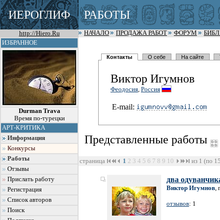
ИЕРОГЛИФ
РАБОТЫ
http://Hiero.Ru
НАЧАЛО
ПРОДАЖА РАБОТ
ФОРУМ
БИБ
ИЗБРАННОЕ
Контакты
О себе
На сайте
Виктор Игумнов
Феодосия
,
Россия
E-mail:
Durman Trava
Время по-турецки
АРТ-КРИТИКА
Представленные работы
Информация
Конкурсы
Работы
страница
1
2
3
4
5
6
7
8
9
10
из 1 (по 1
Отзывы
два одуванчик
Прислать работу
Виктор Игумнов
,
Регистрация
Список авторов
отзывов
: 1
Поиск