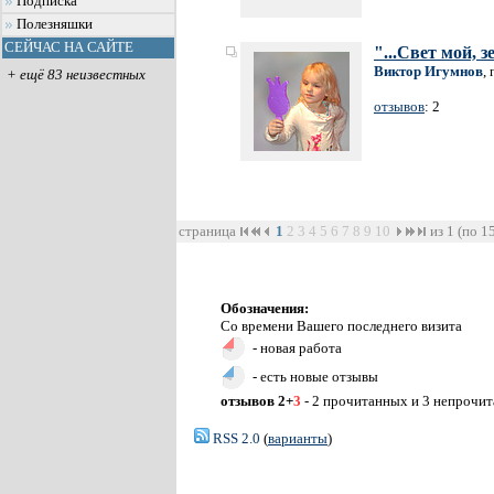
Подписка
Полезняшки
СЕЙЧАС НА САЙТЕ
"...Свет мой, з
Виктор Игумнов
,
+ ещё 83 неизвестных
отзывов
: 2
страница
1
2
3
4
5
6
7
8
9
10
из 1 (по 1
Обозначения:
Со времени Вашего последнего визита
- новая работа
- есть новые отзывы
отзывов 2+
3
- 2 прочитанных и 3 непрочи
RSS 2.0
(
варианты
)