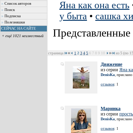
Яна как она есть
Список авторов
Поиск
у быта
•
сашка хи
Подписка
Полезняшки
СЕЙЧАС НА САЙТЕ
Представленные
+ ещё 1021 неизвестный
страница
1
2
3
4
5
6
7
8
9
10
из 5 (по 1
Движение
из серии
Яна ка
DenisKa
, прислано
отзывов
: 1
Маринка
из серии
прост
DenisKa
, прислано
отзывов
: 1