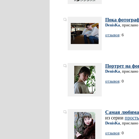
Пока фотограф 
DenisKa
, прислано
отзывов
: 6
Портрет на фо
DenisKa
, прислано
отзывов
: 0
Самая любима
из серии
прост
DenisKa
, прислано
отзывов
: 0