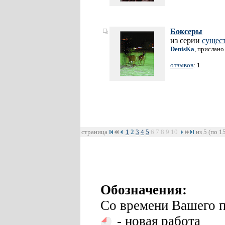
Боксеры
из серии
сущес
DenisKa
, прислано
отзывов
: 1
страница
1
2
3
4
5
6
7
8
9
10
из 5 (по 1
Обозначения:
Со времени Вашего п
- новая работа