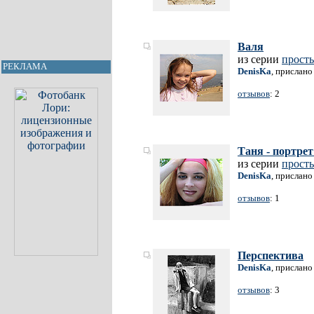
Валя
из серии
прост
РЕКЛАМА
DenisKa
, прислано
отзывов
: 2
Таня - портрет
из серии
прост
DenisKa
, прислано
отзывов
: 1
Перспектива
DenisKa
, прислано
отзывов
: 3