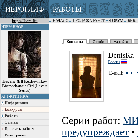
ИЕРОГЛИФ
РАБОТЫ
http://Hiero.Ru
НАЧАЛО
ПРОДАЖА РАБОТ
ФОРУМ
БИБ
ИЗБРАННОЕ
Контакты
О себе
На сайте
DenisKa
Россия
E-mail:
Eugeny (Ef) Kozhevnikov
Biomechanoid'Girl (Lovers
Series)
АРТ-КРИТИКА
Информация
Конкурсы
Работы
Серии работ:
МИ
Отзывы
предупреждает
•
Прислать работу
Регистрация