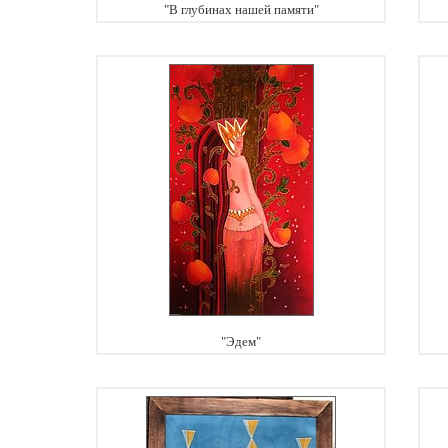
"В глубинах нашей памяти"
"Эдем"