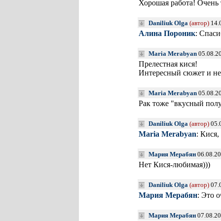
Хорошая работа! Очень 
Daniliuk Olga
(автор)
14.
Алина Пороник
: Спаси
Maria Merabyan
05.08.2
Прелестная кися!
Интересный сюжет и не
Maria Merabyan
05.08.2
Рак тоже "вкусный пол
Daniliuk Olga
(автор)
05.
Maria Merabyan
: Кися,
Мария Мерабян
06.08.20
Нет Кися-любимая)))
Daniliuk Olga
(автор)
07.
Мария Мерабян
: Это 
Мария Мерабян
07.08.20