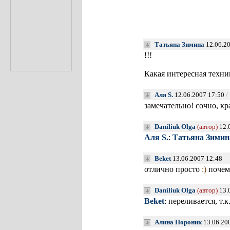
Татьяна Зимина
12.06.2
!!!
Какая интересная техник
Аля S.
12.06.2007 17:50
/
замечательно! сочно, кра
Daniliuk Olga
(автор)
12.
Аля S.
:
Татьяна Зимин
Beket
13.06.2007 12:48
отлично просто
:)
почему
Daniliuk Olga
(автор)
13.
Beket
: переливается, т
Алина Пороник
13.06.20