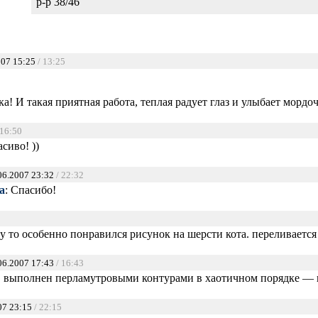
р-р 38/46
007 15:25
/ 13:25
а! И такая приятная работа, теплая радует глаз и улыбает мордоч
 16:50
сиво! ))
06.2007 23:32
/ 22:32
а
: Спасибо!
 то особенно понравился рисунок на шерсти кота. переливается 
06.2007 17:43
/ 16:43
.к. выполнен перламутровыми контурами в хаотичном порядке — в
07 23:15
/ 22:15