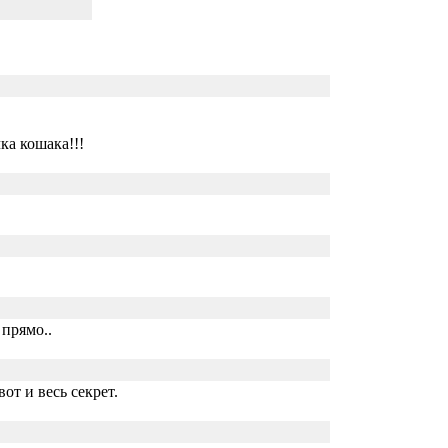
ка кошака!!!
прямо..
от и весь секрет.