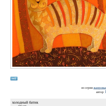
из серии
жанровые
автор:
холодный батик