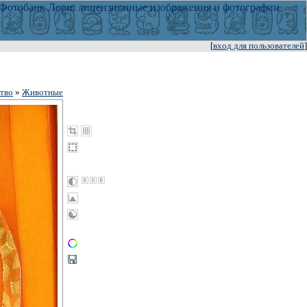
[
вход для пользователей
]
тво
»
Животные