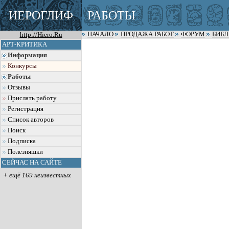
ИЕРОГЛИФ
РАБОТЫ
http://Hiero.Ru
НАЧАЛО
ПРОДАЖА РАБОТ
ФОРУМ
БИБ
АРТ-КРИТИКА
Информация
Конкурсы
Работы
Отзывы
Прислать работу
Регистрация
Список авторов
Поиск
Подписка
Полезняшки
СЕЙЧАС НА САЙТЕ
+ ещё 169 неизвестных