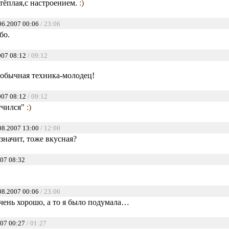
тёплая,с настроением.
:)
06.2007 00:06
/ 23:06
бо.
007 08:12
/ 09:12
обычная техника-молодец!
007 08:12
/ 09:12
учился"
:)
08.2007 13:00
/ 12:00
 значит, тоже вкусная?
07 08:32
08.2007 00:06
/ 23:06
очень хорошо, а то я было подумала…
07 00:27
/ 01:27