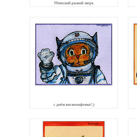
Убинский рыжий зверь
с днём кисмонафтики!;)