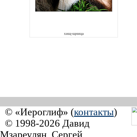
хищ-щница
© «Иероглиф» (
контакты
)
© 1998-2026 Давид
Мзареулян, Сергей