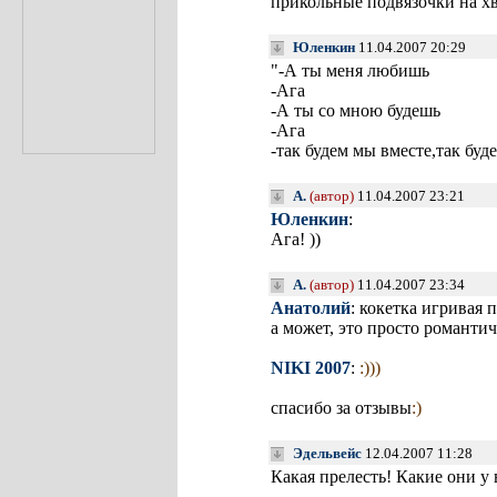
прикольные подвязочки на х
Юленкин
11.04.2007 20:29
"-А ты меня любишь
-Ага
-А ты со мною будешь
-Ага
-так будем мы вместе,так буд
A.
(автор)
11.04.2007 23:21
Юленкин
:
Ага! ))
A.
(автор)
11.04.2007 23:34
Анатолий
: кокетка игривая 
а может, это просто романтич
NIKI 2007
:
:)))
спасибо за отзывы
:)
Эдельвейс
12.04.2007 11:28
Какая прелесть! Какие они у 