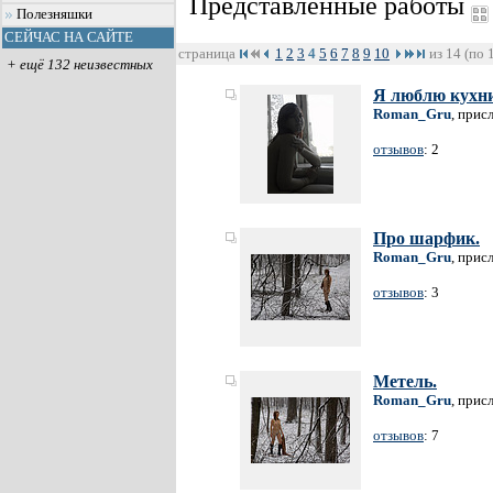
Представленные работы
Полезняшки
СЕЙЧАС НА САЙТЕ
страница
1
2
3
4
5
6
7
8
9
10
из 14 (по 
+ ещё 132 неизвестных
Я люблю кухни,
Roman_Gru
, прис
отзывов
: 2
Про шарфик.
Roman_Gru
, прис
отзывов
: 3
Метель.
Roman_Gru
, прис
отзывов
: 7