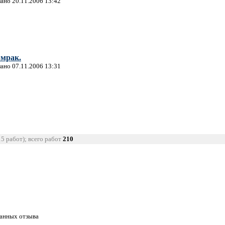
лано 20.11.2006 13:42
 мрак.
лано 07.11.2006 13:31
15 работ); всего работ
210
танных отзыва