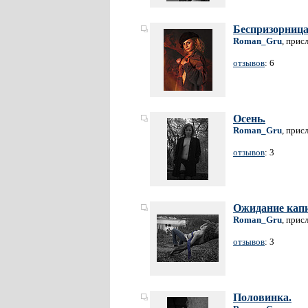
Беспризорница
Roman_Gru
, прис
отзывов
: 6
Осень.
Roman_Gru
, прис
отзывов
: 3
Ожидание капи
Roman_Gru
, прис
отзывов
: 3
Половинка.