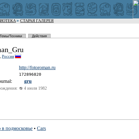
ЛИОТЕКА
СТАРАЯ ГАЛЕРЕЯ
Темы/Техники
Действия
an_Gru
,
Россия
http://fot
oroman.ru
172896820
urnal:
gru
рождения:
4 июля 1982
 в подмосковье
•
Cars