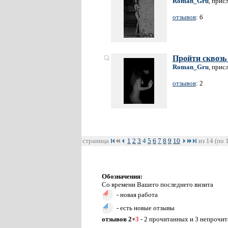
Roman_Gru
, прис
отзывов
: 6
Пройти сквозь
Roman_Gru
, прис
отзывов
: 2
страница
1
2
3
4
5
6
7
8
9
10
из 14 (по 
Обозначения:
Со времени Вашего последнего визита
- новая работа
- есть новые отзывы
отзывов 2+
3
- 2 прочитанных и 3 непрочи