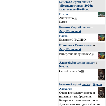
Бекетов Сергей
пишет
о
«Поспели сливы» 2026г.
холст,масло 40х60см
:
Игорь !
Аппетитно )))
Класс !
Бекетов Сергей
пишет
о
AcrylColor no 4
:
Елена !
Большое СПАСИБО !
Шипицова Елена
пишет
о
AcrylColor no 4
:
Интересно получилось! ))
Алексей Ярошенко
пишет
о
Кукла
:
Сергей, спасибо)))
Бекетов Сергей
пишет
о
Кукла
:
Алексей !
Очень впечатляет контраст
названия и изображения.
Балерина с талантом актрисы.
Думаю, что это одна из Ваших