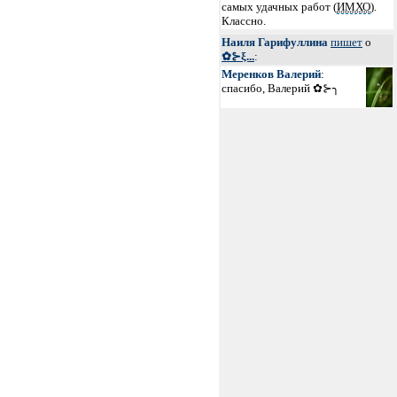
самых удачных работ (
ИМХО
).
Классно.
Наиля Гарифуллина
пишет
о
✿⊱ξ...
:
Меренков Валерий
:
спасибо, Валерий ✿⊱╮