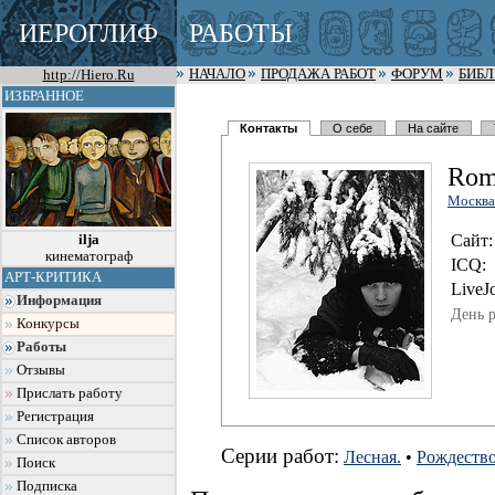
ИЕРОГЛИФ
РАБОТЫ
http://Hiero.Ru
НАЧАЛО
ПРОДАЖА РАБОТ
ФОРУМ
БИБ
ИЗБРАННОЕ
Контакты
О себе
На сайте
Rom
Москва
Сайт:
ilja
кинематограф
I
C
Q:
АРТ-КРИТИКА
LiveJo
Информация
День 
Конкурсы
Работы
Отзывы
Прислать работу
Регистрация
Список авторов
Серии работ:
Лесная.
•
Рождество
Поиск
Подписка