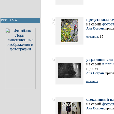
представила се
РЕКЛАМА
из серии
фотоэ
Аня Остров
, прис
отзывов
: 15
у границы сна
из серий
в пле
проект
Аня Остров
, прис
отзывов
: 5
стеклянный пл
из серий
фотоэ
Аня Остров
, прис