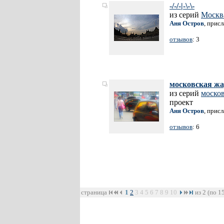
-/-/-|-\-\-
из серий
Москв
Аня Остров
, прис
отзывов
: 3
московская ж
из серий
москов
проект
Аня Остров
, прис
отзывов
: 6
страница
1
2
3
4
5
6
7
8
9
10
из 2 (по 1