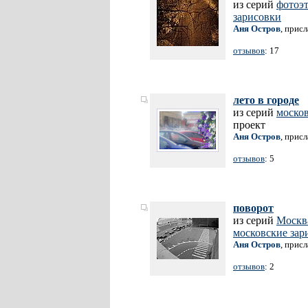
из серий
фотоэ
зарисовки
Аня Остров
, прис
отзывов
: 17
лето в городе
из серий
москов
проект
Аня Остров
, прис
отзывов
: 5
поворот
из серий
Москв
московские зар
Аня Остров
, прис
отзывов
: 2