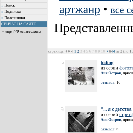
артжанр
•
Поиск
все 
Подписка
Полезняшки
Представленн
СЕЙЧАС НА САЙТЕ
+ ещё 740 неизвестных
страница
1
2
3
4
5
6
7
8
9
10
из 2 (по 1
hiding
из серии
фотоэ
Аня Остров
, прис
отзывов
: 10
"... я с детств
из серий
стрит
Аня Остров
, прис
отзывов
: 6