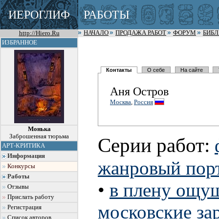
ИЕРОГЛИФ
РАБОТЫ
http://Hiero.Ru
НАЧАЛО
ПРОДАЖА РАБОТ
ФОРУМ
БИБ
ИЗБРАННОЕ
Контакты
О себе
На сайте
Аня Остров
Москва
,
Россия
Монька
Заброшенная тюрьма
Серии работ:
АРТ-КРИТИКА
Информация
жанровый пор
Конкурсы
Работы
•
в плену ощу
Отзывы
Прислать работу
московские за
Регистрация
Список авторов