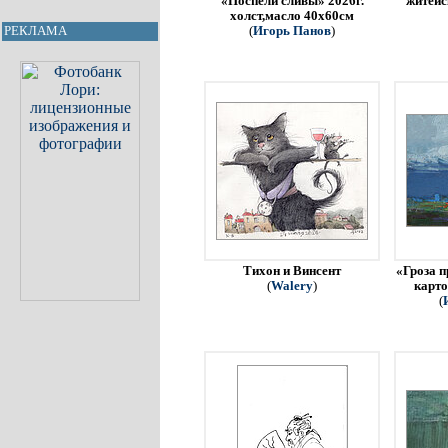
«Поспели сливы» 2026г.
житейс
холст,масло 40х60см
РЕКЛАМА
(
Игорь Панов
)
Тихон и Винсент
«Гроза п
(
Walery
)
карто
(