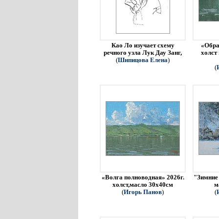
Као Ло изучает схему
«Обра
речного узла Лук Дау Занг,
холст
(
Шипицова Елена
)
(
«Волга полноводная» 2026г.
"Зимние 
холст,масло 30х40см
м
(
Игорь Панов
)
(