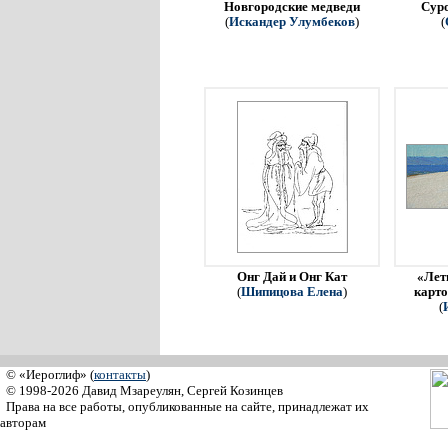
Новгородские медведи
Сур
(
Искандер Улумбеков
)
(
Онг Дай и Онг Кат
«Летн
(
Шипицова Елена
)
карто
(
© «Иероглиф» (
контакты
)
© 1998-2026 Давид Мзареулян, Сергей Козинцев
Права на все работы, опубликованные на сайте, принадлежат их
авторам