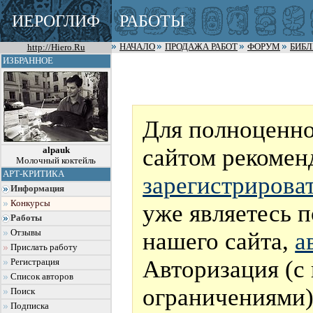
ИЕРОГЛИФ
РАБОТЫ
http://Hiero.Ru
НАЧАЛО
ПРОДАЖА РАБОТ
ФОРУМ
БИБ
ИЗБРАННОЕ
Для полноценно
сайтом рекомен
alpauk
Молочный коктейль
АРТ-КРИТИКА
зарегистрирова
Информация
Конкурсы
уже являетесь 
Работы
нашего сайта,
а
Отзывы
Прислать работу
Авторизация (с
Регистрация
Список авторов
ограничениями)
Поиск
Подписка