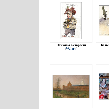
Незнайка в старости
Коты 
(
Walery
)