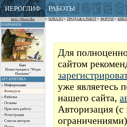
ИЕРОГЛИФ
РАБОТЫ
http://Hiero.Ru
НАЧАЛО
ПРОДАЖА РАБОТ
ФОРУМ
БИБ
ИЗБРАННОЕ
Для полноценно
сайтом рекомен
Gav
Иллюстрация к "Мэри
зарегистрирова
Поппинс"
АРТ-КРИТИКА
уже являетесь 
Информация
Конкурсы
нашего сайта,
а
Работы
Отзывы
Авторизация (с
Прислать работу
Регистрация
ограничениями)
Список авторов
Поиск