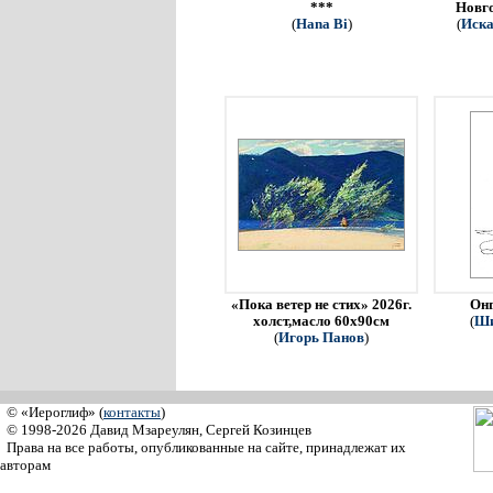
***
Новго
(
Hana Bi
)
(
Иска
«Пока ветер не стих» 2026г.
Онг
холст,масло 60х90см
(
Ши
(
Игорь Панов
)
© «Иероглиф» (
контакты
)
© 1998-2026 Давид Мзареулян, Сергей Козинцев
Права на все работы, опубликованные на сайте, принадлежат их
авторам