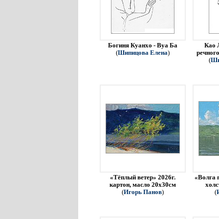
Богиня Куанхо - Вуа Ба
Као 
(
Шипицова Елена
)
речного
(
Ши
«Тёплый ветер» 2026г.
«Волга 
картон, масло 20х30см
холс
(
Игорь Панов
)
(