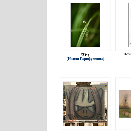
Незн
✿⊱╮
(
Наиля Гарифуллина
)