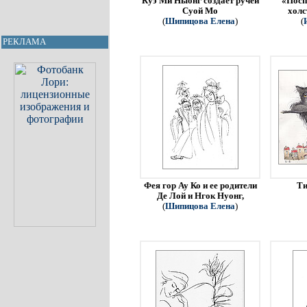
Куэ Ми Ныонг создает ручей
«Посп
Суой Мо
холс
(
Шипицова Елена
)
(
РЕКЛАМА
Фея гор Ау Ко и ее родители
Ти
Де Лой и Нгок Нуонг,
(
Шипицова Елена
)