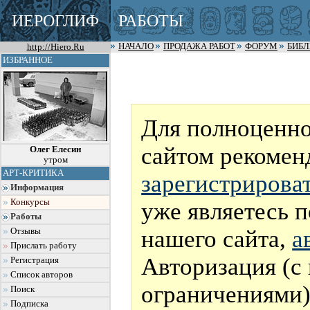
ИЕРОГЛИФ
РАБОТЫ
http://Hiero.Ru
НАЧАЛО
ПРОДАЖА РАБОТ
ФОРУМ
БИБ
ИЗБРАННОЕ
Для полноценно
сайтом рекомен
Олег Елесин
утром
АРТ-КРИТИКА
зарегистрирова
Информация
Конкурсы
уже являетесь 
Работы
нашего сайта,
а
Отзывы
Прислать работу
Авторизация (с
Регистрация
Список авторов
ограничениями)
Поиск
Подписка