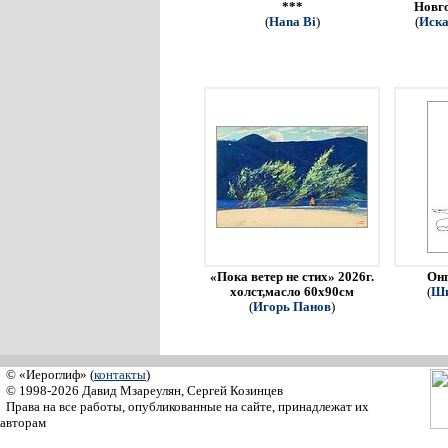
***
Новго
(
Hana Bi
)
(
Иска
«Пока ветер не стих» 2026г.
Онг
холст,масло 60х90см
(
Ши
(
Игорь Панов
)
© «Иероглиф» (
контакты
)
© 1998-2026 Давид Мзареулян, Сергей Козинцев
Права на все работы, опубликованные на сайте, принадлежат их
авторам