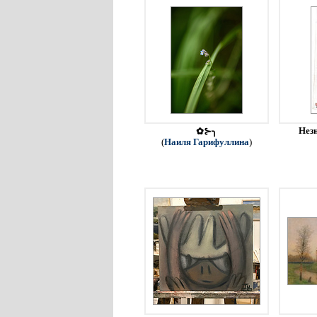
Незн
✿⊱╮
(
Наиля Гарифуллина
)