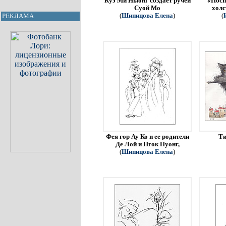
Куэ Ми Ныонг создает ручей
«Посп
Суой Мо
холс
(
Шипицова Елена
)
(
РЕКЛАМА
Фея гор Ау Ко и ее родители
Ти
Де Лой и Нгок Нуонг,
(
Шипицова Елена
)