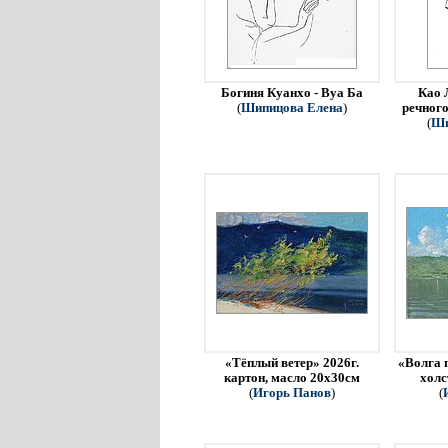
Богиня Куанхо - Вуа Ба
Као 
(
Шипицова Елена
)
речного
(
Ши
«Тёплый ветер» 2026г.
«Волга 
картон, масло 20х30см
холс
(
Игорь Панов
)
(