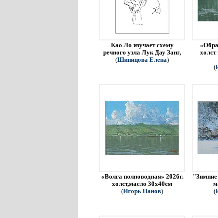
Као Ло изучает схему
«Обра
речного узла Лук Дау Занг,
холст
(
Шипицова Елена
)
(
«Волга полноводная» 2026г.
"Зимние 
холст,масло 30х40см
м
(
Игорь Панов
)
(