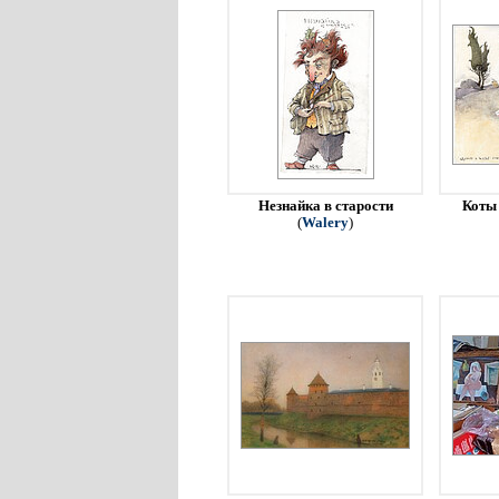
Незнайка в старости
Коты 
(
Walery
)