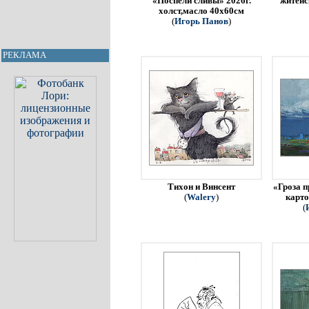
«Поспели сливы» 2026г.
житейс
холст,масло 40х60см
(
Игорь Панов
)
РЕКЛАМА
Тихон и Винсент
«Гроза п
(
Walery
)
карто
(