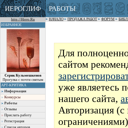
ИЕРОГЛИФ
РАБОТЫ
http://Hiero.Ru
НАЧАЛО
ПРОДАЖА РАБОТ
ФОРУМ
БИБ
ИЗБРАННОЕ
Для полноценно
сайтом рекомен
зарегистрирова
Серик Кульмешкенов
Прогулка с почти святым
уже являетесь 
АРТ-КРИТИКА
Информация
нашего сайта,
а
Конкурсы
Работы
Авторизация (с
Отзывы
Прислать работу
ограничениями)
Регистрация
Список авторов