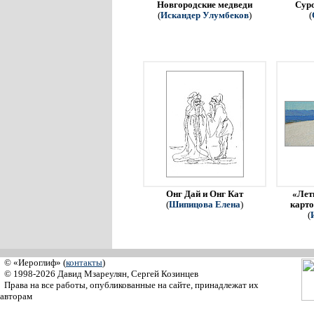
Новгородские медведи
Сур
(
Искандер Улумбеков
)
(
Онг Дай и Онг Кат
«Летн
(
Шипицова Елена
)
карто
(
© «Иероглиф» (
контакты
)
© 1998-2026 Давид Мзареулян, Сергей Козинцев
Права на все работы, опубликованные на сайте, принадлежат их
авторам