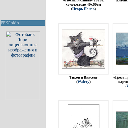
«Поспели сливы» 2026г.
житейс
холст,масло 40х60см
(
Игорь Панов
)
РЕКЛАМА
Тихон и Винсент
«Гроза п
(
Walery
)
карто
(