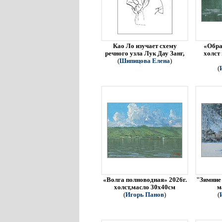
Као Ло изучает схему
«Обра
речного узла Лук Дау Занг,
холст
(
Шипицова Елена
)
(
«Волга полноводная» 2026г.
"Зимние 
холст,масло 30х40см
м
(
Игорь Панов
)
(