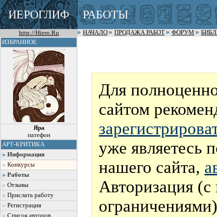
ИЕРОГЛИФ
РАБОТЫ
http://Hiero.Ru
НАЧАЛО
ПРОДАЖА РАБОТ
ФОРУМ
БИБ
ИЗБРАННОЕ
Для полноценно
сайтом рекомен
зарегистрирова
Яра
патефон
уже являетесь 
АРТ-КРИТИКА
Информация
нашего сайта,
а
Конкурсы
Работы
Авторизация (с
Отзывы
Прислать работу
ограничениями)
Регистрация
Список авторов