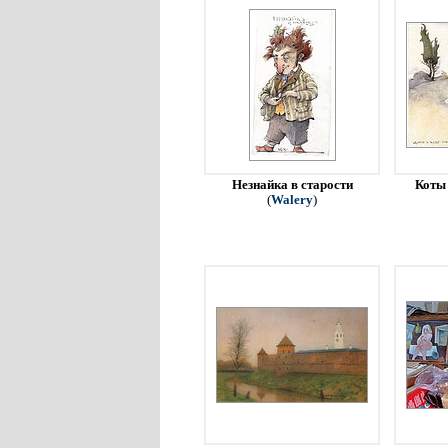
Незнайка в старости
Коты 
(
Walery
)