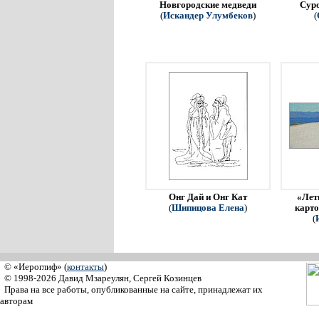
Новгородские медведи
Сур
(
Искандер Улумбеков
)
(
Онг Дай и Онг Кат
«Летн
(
Шипицова Елена
)
карто
(
© «Иероглиф» (
контакты
)
© 1998-2026 Давид Мзареулян, Сергей Козинцев
Права на все работы, опубликованные на сайте, принадлежат их
авторам