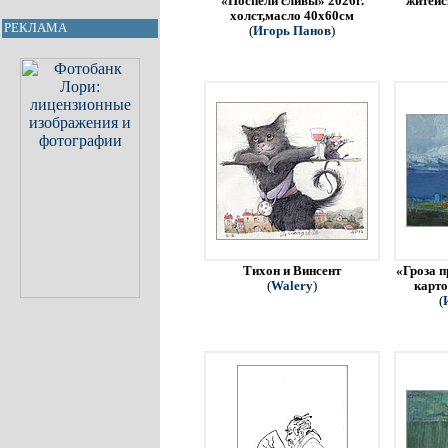
«Поспели сливы» 2026г.
житейс
холст,масло 40х60см
РЕКЛАМА
(
Игорь Панов
)
Тихон и Винсент
«Гроза п
(
Walery
)
карто
(