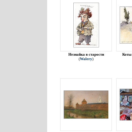
Незнайка в старости
Коты 
(
Walery
)