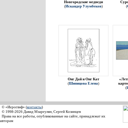
Новгородские медведи
Сур
(
Искандер Улумбеков
)
(
Онг Дай и Онг Кат
«Летн
(
Шипицова Елена
)
карто
(
© «Иероглиф» (
контакты
)
© 1998-2026 Давид Мзареулян, Сергей Козинцев
Права на все работы, опубликованные на сайте, принадлежат их
авторам