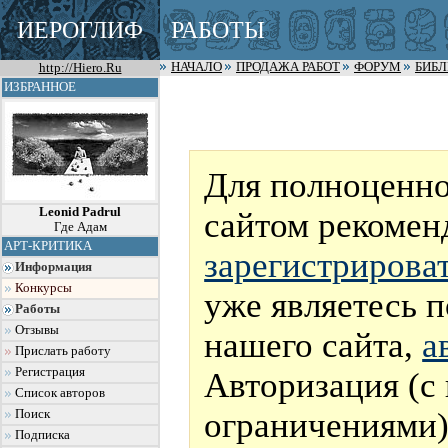
ИЕРОГЛИФ
РАБОТЫ
http://Hiero.Ru
НАЧАЛО
ПРОДАЖА РАБОТ
ФОРУМ
БИБ
ИЗБРАННОЕ
Для полноценно
Leonid Padrul
сайтом рекомен
Где Адам
АРТ-КРИТИКА
зарегистрирова
Информация
Конкурсы
уже являетесь 
Работы
Отзывы
нашего сайта,
а
Прислать работу
Регистрация
Авторизация (с
Список авторов
ограничениями)
Поиск
Подписка