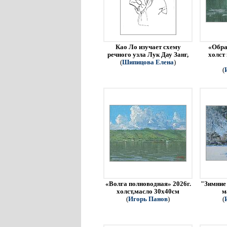
Као Ло изучает схему
«Обра
речного узла Лук Дау Занг,
холст
(
Шипицова Елена
)
(
«Волга полноводная» 2026г.
"Зимние 
холст,масло 30х40см
м
(
Игорь Панов
)
(