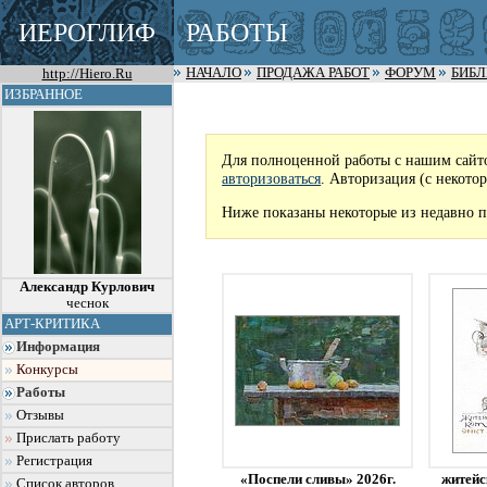
ИЕРОГЛИФ
РАБОТЫ
http://Hiero.Ru
НАЧАЛО
ПРОДАЖА РАБОТ
ФОРУМ
БИБ
ИЗБРАННОЕ
Для полноценной работы с нашим сайт
авторизоваться
. Авторизация (с некото
Ниже показаны некоторые из недавно п
Александр Курлович
чеснок
АРТ-КРИТИКА
Информация
Конкурсы
Работы
Отзывы
Прислать работу
Регистрация
«Поспели сливы» 2026г.
житейс
Список авторов