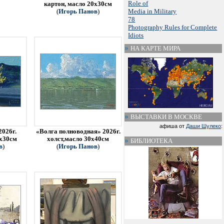
Role of
картон, масло 20х30см
Media in Military
(
Игорь Панов
)
78
Photography Rules for Complete
Idiots
НА КАРТЕ МИРА
ВЫСТАВКИ В МОСКВЕ
афиша от
Даши Шулеко
:
2026г.
«Волга полноводная» 2026г.
0х30см
холст,масло 30х40см
БИБЛИОТЕКА
в
)
(
Игорь Панов
)