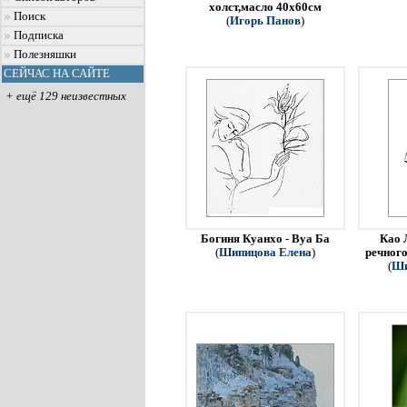
холст,масло 40х60см
Поиск
(
Игорь Панов
)
Подписка
Полезняшки
СЕЙЧАС НА САЙТЕ
+ ещё 129 неизвестных
Богиня Куанхо - Вуа Ба
Као 
(
Шипицова Елена
)
речного
(
Ши