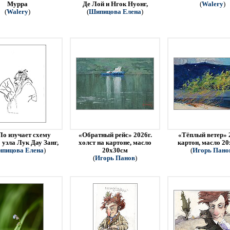
Мурра
Де Лой и Нгок Нуонг,
(
Walery
)
(
Walery
)
(
Шипицова Елена
)
Ло изучает схему
«Обратный рейс» 2026г.
«Тёплый ветер» 
 узла Лук Дау Занг,
холст на картоне, масло
картон, масло 2
пицова Елена
)
20х30см
(
Игорь Пано
(
Игорь Панов
)