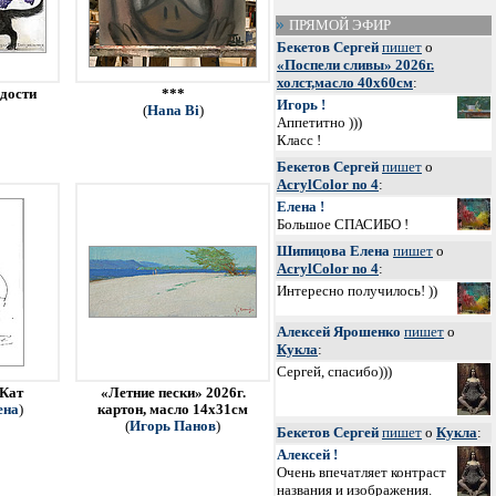
ПРЯМОЙ ЭФИР
Бекетов Сергей
пишет
о
«Поспели сливы» 2026г.
холст,масло 40х60см
:
адости
***
Игорь !
(
Hana Bi
)
Аппетитно )))
Класс !
Бекетов Сергей
пишет
о
AcrylColor no 4
:
Елена !
Большое СПАСИБО !
Шипицова Елена
пишет
о
AcrylColor no 4
:
Интересно получилось! ))
Алексей Ярошенко
пишет
о
Кукла
:
Сергей, спасибо)))
 Кат
«Летние пески» 2026г.
ена
)
картон, масло 14х31см
(
Игорь Панов
)
Бекетов Сергей
пишет
о
Кукла
:
Алексей !
Очень впечатляет контраст
названия и изображения.