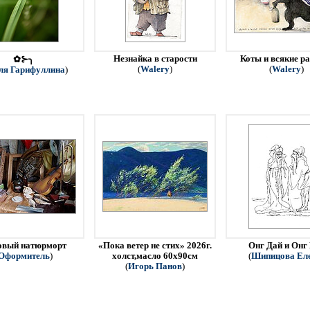
Незнайка в старости
Коты и всякие р
✿⊱╮
(
Walery
)
(
Walery
)
ля Гарифуллина
)
овый натюрморт
«Пока ветер не стих» 2026г.
Онг Дай и Онг
Оформитель
)
холст,масло 60х90см
(
Шипицова Ел
(
Игорь Панов
)