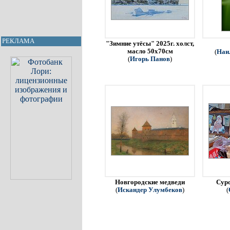
РЕКЛАМА
"Зимние утёсы" 2025г. холст,
масло 50х70см
(
Наи
(
Игорь Панов
)
Новгородские медведи
Сур
(
Искандер Улумбеков
)
(