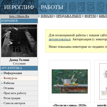
ИЕРОГЛИФ
РАБОТЫ
http://Hiero.Ru
НАЧАЛО
ПРОДАЖА РАБОТ
ФОРУМ
БИБ
ИЗБРАННОЕ
Для полноценной работы с нашим сайт
авторизоваться
. Авторизация (с некото
Ниже показаны некоторые из недавно п
Давид Толпин
Сосульки
АРТ-КРИТИКА
Информация
Конкурсы
Работы
Отзывы
Прислать работу
Регистрация
Список авторов
«Поспели сливы» 2026г.
житейс