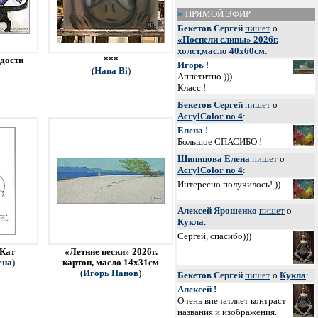
ПРЯМОЙ ЭФИР
Бекетов Сергей
пишет
о
«Поспели сливы» 2026г.
холст,масло 40х60см
:
адости
***
Игорь !
(
Hana Bi
)
Аппетитно )))
Класс !
Бекетов Сергей
пишет
о
AcrylColor no 4
:
Елена !
Большое СПАСИБО !
Шипицова Елена
пишет
о
AcrylColor no 4
:
Интересно получилось! ))
Алексей Ярошенко
пишет
о
Кукла
:
Сергей, спасибо)))
 Кат
«Летние пески» 2026г.
ена
)
картон, масло 14х31см
(
Игорь Панов
)
Бекетов Сергей
пишет
о
Кукла
:
Алексей !
Очень впечатляет контраст
названия и изображения.