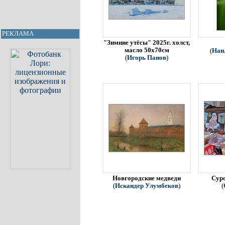
РЕКЛАМА
"Зимние утёсы" 2025г. холст,
масло 50х70см
(
Наи
(
Игорь Панов
)
Новгородские медведи
Сур
(
Искандер Улумбеков
)
(