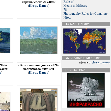
Role of
картон, масло 20х30см
Media in Military
(
Игорь Панов
)
78
Photography Rules for Complete
Idiots
НА КАРТЕ МИРА
ВЫСТАВКИ В МОСКВЕ
афиша от
Даши Шулеко
:
2026г.
«Волга полноводная» 2026г.
0х30см
холст,масло 30х40см
БИБЛИОТЕКА
в
)
(
Игорь Панов
)