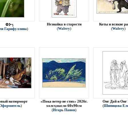
Незнайка в старости
Коты и всякие р
✿⊱╮
(
Walery
)
(
Walery
)
ля Гарифуллина
)
овый натюрморт
«Пока ветер не стих» 2026г.
Онг Дай и Онг
Оформитель
)
холст,масло 60х90см
(
Шипицова Ел
(
Игорь Панов
)