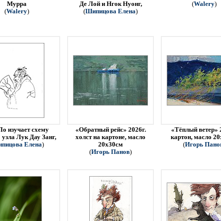
Мурра
Де Лой и Нгок Нуонг,
(
Walery
)
(
Walery
)
(
Шипицова Елена
)
Ло изучает схему
«Обратный рейс» 2026г.
«Тёплый ветер» 
 узла Лук Дау Занг,
холст на картоне, масло
картон, масло 2
пицова Елена
)
20х30см
(
Игорь Пано
(
Игорь Панов
)