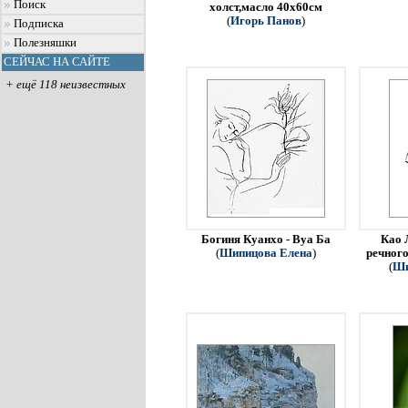
Поиск
холст,масло 40х60см
(
Игорь Панов
)
Подписка
Полезняшки
СЕЙЧАС НА САЙТЕ
+ ещё 118 неизвестных
Богиня Куанхо - Вуа Ба
Као 
(
Шипицова Елена
)
речного
(
Ши