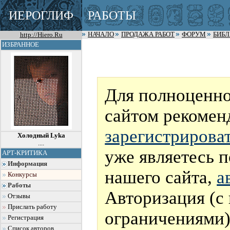
ИЕРОГЛИФ
РАБОТЫ
http://Hiero.Ru
НАЧАЛО
ПРОДАЖА РАБОТ
ФОРУМ
БИБ
ИЗБРАННОЕ
Для полноценно
сайтом рекомен
зарегистрирова
Холодный Lyka
....
уже являетесь 
АРТ-КРИТИКА
Информация
нашего сайта,
а
Конкурсы
Работы
Авторизация (с
Отзывы
Прислать работу
ограничениями)
Регистрация
Список авторов