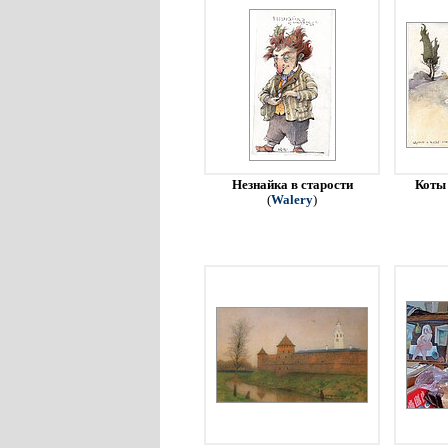
Незнайка в старости
Коты 
(
Walery
)