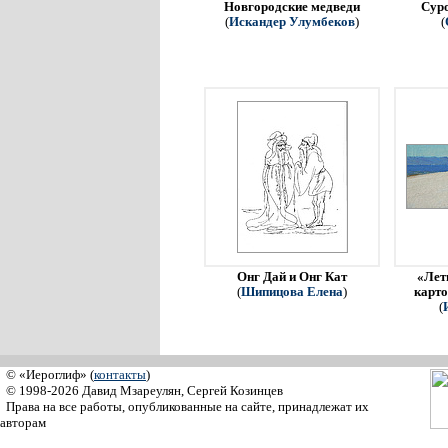
Новгородские медведи
Сур
(
Искандер Улумбеков
)
(
Онг Дай и Онг Кат
«Летн
(
Шипицова Елена
)
карто
(
© «Иероглиф» (
контакты
)
© 1998-2026 Давид Мзареулян, Сергей Козинцев
Права на все работы, опубликованные на сайте, принадлежат их
авторам