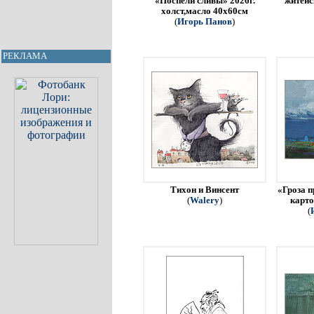
«Поспели сливы» 2026г.
житейс
холст,масло 40х60см
(
Игорь Панов
)
РЕКЛАМА
Тихон и Винсент
«Гроза п
(
Walery
)
карто
(