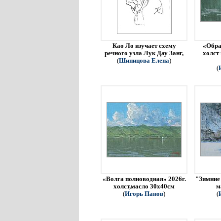
Као Ло изучает схему
«Обра
речного узла Лук Дау Занг,
холст
(
Шипицова Елена
)
(
«Волга полноводная» 2026г.
"Зимние 
холст,масло 30х40см
м
(
Игорь Панов
)
(