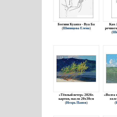
Богиня Куанхо - Вуа Ба
Као 
(
Шипицова Елена
)
речного
(
Ши
«Тёплый ветер» 2026г.
«Волга 
картон, масло 20х30см
холс
(
Игорь Панов
)
(