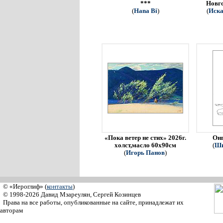
***
Новго
(
Hana Bi
)
(
Иска
«Пока ветер не стих» 2026г.
Онг
холст,масло 60х90см
(
Ши
(
Игорь Панов
)
© «Иероглиф» (
контакты
)
© 1998-2026 Давид Мзареулян, Сергей Козинцев
Права на все работы, опубликованные на сайте, принадлежат их
авторам