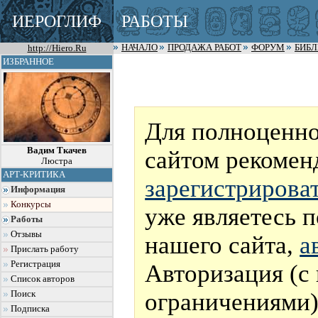
ИЕРОГЛИФ
РАБОТЫ
http://Hiero.Ru
НАЧАЛО
ПРОДАЖА РАБОТ
ФОРУМ
БИБ
ИЗБРАННОЕ
Для полноценно
Вадим Ткачев
сайтом рекомен
Люстра
АРТ-КРИТИКА
зарегистрирова
Информация
Конкурсы
уже являетесь 
Работы
Отзывы
нашего сайта,
а
Прислать работу
Регистрация
Авторизация (с
Список авторов
ограничениями)
Поиск
Подписка