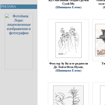
Куэ Ми Ныонг создает ручей
«Посп
Суой Мо
холс
РЕКЛАМА
(
Шипицова Елена
)
(
Фея гор Ау Ко и ее родители
Ти
Де Лой и Нгок Нуонг,
(
Шипицова Елена
)