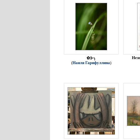
Незн
✿⊱╮
(
Наиля Гарифуллина
)