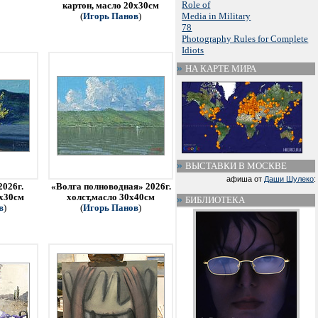
Role of
картон, масло 20х30см
Media in Military
(
Игорь Панов
)
78
Photography Rules for Complete
Idiots
НА КАРТЕ МИРА
ВЫСТАВКИ В МОСКВЕ
афиша от
Даши Шулеко
:
2026г.
«Волга полноводная» 2026г.
0х30см
холст,масло 30х40см
БИБЛИОТЕКА
в
)
(
Игорь Панов
)