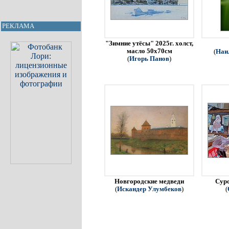
РЕКЛАМА
"Зимние утёсы" 2025г. холст,
масло 50х70см
(
Наи
(
Игорь Панов
)
Новгородские медведи
Сур
(
Искандер Улумбеков
)
(