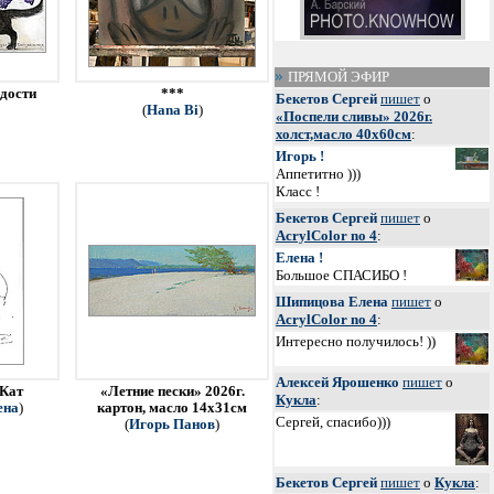
ПРЯМОЙ ЭФИР
адости
***
Бекетов Сергей
пишет
о
(
Hana Bi
)
«Поспели сливы» 2026г.
холст,масло 40х60см
:
Игорь !
Аппетитно )))
Класс !
Бекетов Сергей
пишет
о
AcrylColor no 4
:
Елена !
Большое СПАСИБО !
Шипицова Елена
пишет
о
AcrylColor no 4
:
Интересно получилось! ))
Алексей Ярошенко
пишет
о
 Кат
«Летние пески» 2026г.
Кукла
:
ена
)
картон, масло 14х31см
Сергей, спасибо)))
(
Игорь Панов
)
Бекетов Сергей
пишет
о
Кукла
: