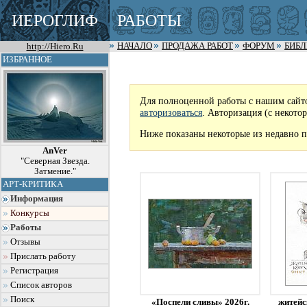
ИЕРОГЛИФ
РАБОТЫ
http://Hiero.Ru
НАЧАЛО
ПРОДАЖА РАБОТ
ФОРУМ
БИБ
ИЗБРАННОЕ
Для полноценной работы с нашим сайт
авторизоваться
. Авторизация (с некото
Ниже показаны некоторые из недавно п
AnVer
"Северная Звезда.
Затмение."
АРТ-КРИТИКА
Информация
Конкурсы
Работы
Отзывы
Прислать работу
Регистрация
Список авторов
Поиск
«Поспели сливы» 2026г.
житейс