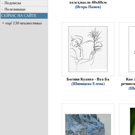
холст,масло 40х60см
Подписка
(
Игорь Панов
)
Полезняшки
СЕЙЧАС НА САЙТЕ
+ ещё 130 неизвестных
Богиня Куанхо - Вуа Ба
Као 
(
Шипицова Елена
)
речного
(
Ши