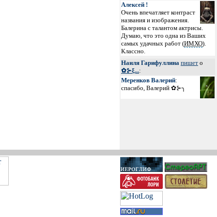
Алексей !
Очень впечатляет контраст
названия и изображения.
Балерина с талантом актрисы.
Думаю, что это одна из Ваших
самых удачных работ (
ИМХО
).
Классно.
Наиля Гарифуллина
пишет
о
✿⊱ξ...
:
Меренков Валерий
:
спасибо, Валерий ✿⊱╮