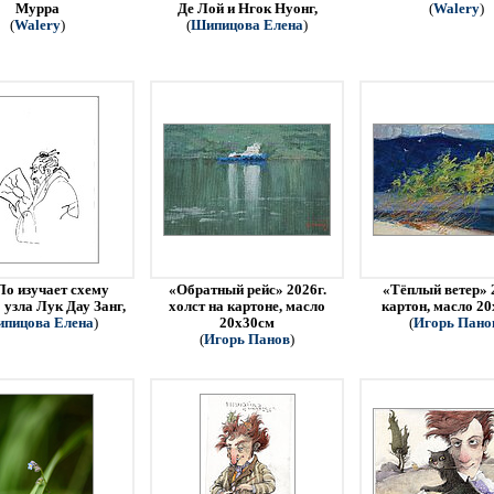
Мурра
Де Лой и Нгок Нуонг,
(
Walery
)
(
Walery
)
(
Шипицова Елена
)
Ло изучает схему
«Обратный рейс» 2026г.
«Тёплый ветер» 
 узла Лук Дау Занг,
холст на картоне, масло
картон, масло 2
пицова Елена
)
20х30см
(
Игорь Пано
(
Игорь Панов
)