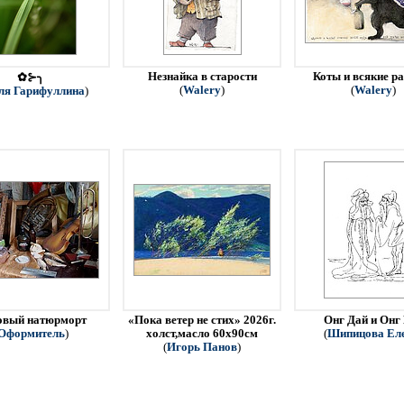
Незнайка в старости
Коты и всякие р
✿⊱╮
(
Walery
)
(
Walery
)
ля Гарифуллина
)
овый натюрморт
«Пока ветер не стих» 2026г.
Онг Дай и Онг
Оформитель
)
холст,масло 60х90см
(
Шипицова Ел
(
Игорь Панов
)