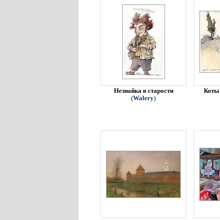
Незнайка в старости
Коты 
(
Walery
)