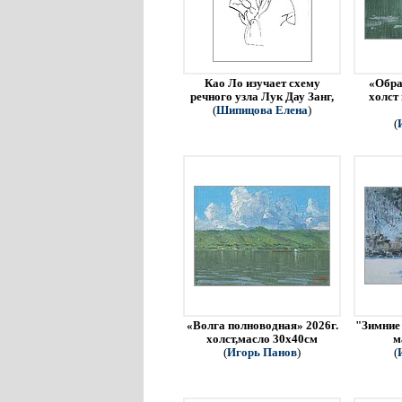
Као Ло изучает схему
«Обра
речного узла Лук Дау Занг,
холст
(
Шипицова Елена
)
(
«Волга полноводная» 2026г.
"Зимние 
холст,масло 30х40см
м
(
Игорь Панов
)
(