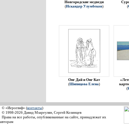
Новгородские медведи
Сур
(
Искандер Улумбеков
)
(
Онг Дай и Онг Кат
«Летн
(
Шипицова Елена
)
карто
(
© «Иероглиф» (
контакты
)
© 1998-2026 Давид Мзареулян, Сергей Козинцев
Права на все работы, опубликованные на сайте, принадлежат их
авторам