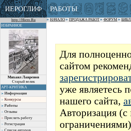
ИЕРОГЛИФ
РАБОТЫ
http://Hiero.Ru
НАЧАЛО
ПРОДАЖА РАБОТ
ФОРУМ
БИБ
ИЗБРАННОЕ
Для полноценно
сайтом рекомен
зарегистрирова
Михаил Лавренов
Старый велик
уже являетесь 
АРТ-КРИТИКА
Информация
нашего сайта,
а
Конкурсы
Работы
Авторизация (с
Отзывы
Прислать работу
ограничениями)
Регистрация
Список авторов