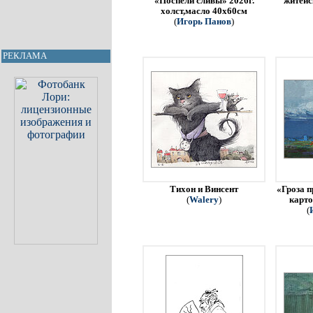
«Поспели сливы» 2026г.
житейс
холст,масло 40х60см
(
Игорь Панов
)
РЕКЛАМА
Тихон и Винсент
«Гроза п
(
Walery
)
карто
(