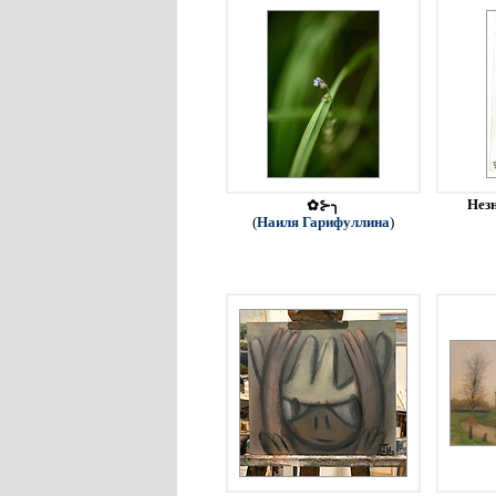
Незн
✿⊱╮
(
Наиля Гарифуллина
)