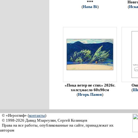
***
Новго
(
Hana Bi
)
(
Иска
«Пока ветер не стих» 2026г.
Онг
холст,масло 60х90см
(
Ши
(
Игорь Панов
)
© «Иероглиф» (
контакты
)
© 1998-2026 Давид Мзареулян, Сергей Козинцев
Права на все работы, опубликованные на сайте, принадлежат их
авторам