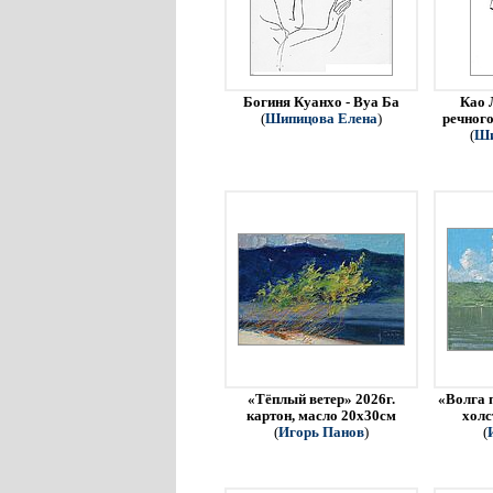
Богиня Куанхо - Вуа Ба
Као 
(
Шипицова Елена
)
речного
(
Ши
«Тёплый ветер» 2026г.
«Волга 
картон, масло 20х30см
холс
(
Игорь Панов
)
(