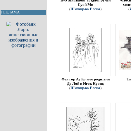
Куэ Ми Ныонг создает ручей
«Посп
Суой Мо
холс
(
Шипицова Елена
)
(
РЕКЛАМА
Фея гор Ау Ко и ее родители
Ти
Де Лой и Нгок Нуонг,
(
Шипицова Елена
)