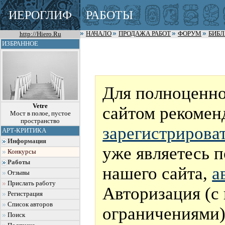
ИЕРОГЛИФ
РАБОТЫ
http://Hiero.Ru
НАЧАЛО
ПРОДАЖА РАБОТ
ФОРУМ
БИБ
ИЗБРАННОЕ
Для полноценно
Vetre
сайтом рекомен
Мост в полое, пустое
пространство
зарегистрирова
АРТ-КРИТИКА
Информация
уже являетесь 
Конкурсы
Работы
нашего сайта,
а
Отзывы
Прислать работу
Авторизация (с
Регистрация
Список авторов
ограничениями)
Поиск