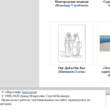
Новгородские медведи
Сур
(
Искандер Улумбеков
)
(
Онг Дай и Онг Кат
«Летн
(
Шипицова Елена
)
карто
(
© «Иероглиф» (
контакты
)
© 1998-2026 Давид Мзареулян, Сергей Козинцев
Права на все работы, опубликованные на сайте, принадлежат их
авторам