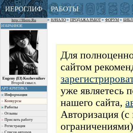
ИЕРОГЛИФ
РАБОТЫ
http://Hiero.Ru
НАЧАЛО
ПРОДАЖА РАБОТ
ФОРУМ
БИБ
ИЗБРАННОЕ
Для полноценно
сайтом рекомен
зарегистрирова
Eugeny (Ef) Kozhevnikov
Второй смысл.
уже являетесь 
АРТ-КРИТИКА
Информация
нашего сайта,
а
Конкурсы
Работы
Авторизация (с
Отзывы
Прислать работу
ограничениями)
Регистрация
Список авторов