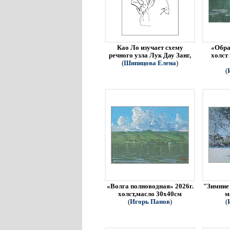
Као Ло изучает схему
«Обра
речного узла Лук Дау Занг,
холст
(
Шипицова Елена
)
(
«Волга полноводная» 2026г.
"Зимние 
холст,масло 30х40см
м
(
Игорь Панов
)
(