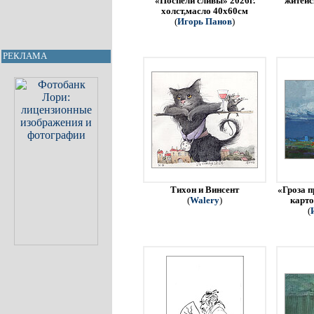
«Поспели сливы» 2026г.
житейс
холст,масло 40х60см
(
Игорь Панов
)
РЕКЛАМА
Тихон и Винсент
«Гроза п
(
Walery
)
карто
(