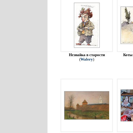
Незнайка в старости
Коты 
(
Walery
)