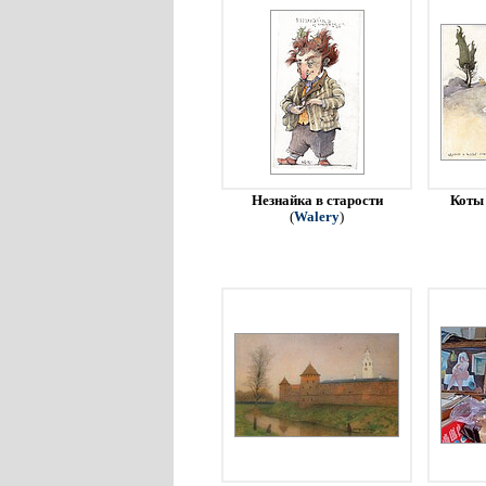
Незнайка в старости
Коты 
(
Walery
)