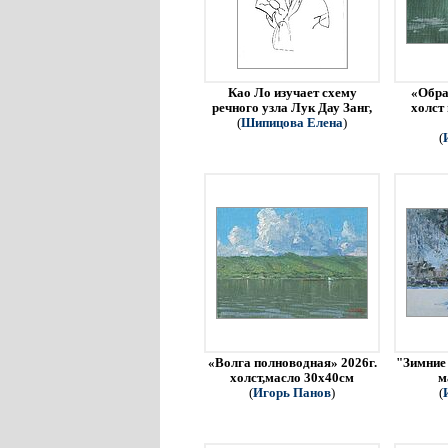
Као Ло изучает схему
«Обра
речного узла Лук Дау Занг,
холст
(
Шипицова Елена
)
(
«Волга полноводная» 2026г.
"Зимние 
холст,масло 30х40см
м
(
Игорь Панов
)
(