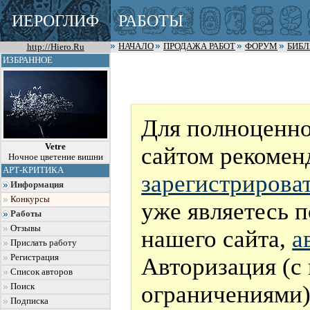
ИЕРОГЛИФ
РАБОТЫ
http://Hiero.Ru
НАЧАЛО
ПРОДАЖА РАБОТ
ФОРУМ
БИБ
ИЗБРАННОЕ
Для полноценно
Vetre
сайтом рекомен
Ночное цветение вишни
АРТ-КРИТИКА
зарегистрирова
Информация
Конкурсы
уже являетесь 
Работы
Отзывы
нашего сайта,
а
Прислать работу
Регистрация
Авторизация (с
Список авторов
ограничениями)
Поиск
Подписка