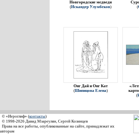
Новгородские медведи
Сур
(
Искандер Улумбеков
)
(
Онг Дай и Онг Кат
«Летн
(
Шипицова Елена
)
карто
(
© «Иероглиф» (
контакты
)
© 1998-2026 Давид Мзареулян, Сергей Козинцев
Права на все работы, опубликованные на сайте, принадлежат их
авторам