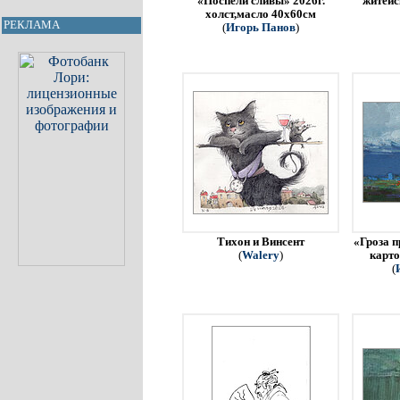
«Поспели сливы» 2026г.
житейс
холст,масло 40х60см
РЕКЛАМА
(
Игорь Панов
)
Тихон и Винсент
«Гроза п
(
Walery
)
карто
(