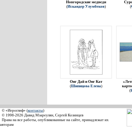
Новгородские медведи
Сур
(
Искандер Улумбеков
)
(
Онг Дай и Онг Кат
«Летн
(
Шипицова Елена
)
карто
(
© «Иероглиф» (
контакты
)
© 1998-2026 Давид Мзареулян, Сергей Козинцев
Права на все работы, опубликованные на сайте, принадлежат их
авторам