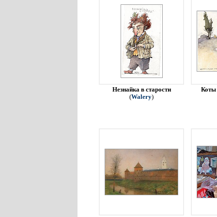
Незнайка в старости
Коты 
(
Walery
)