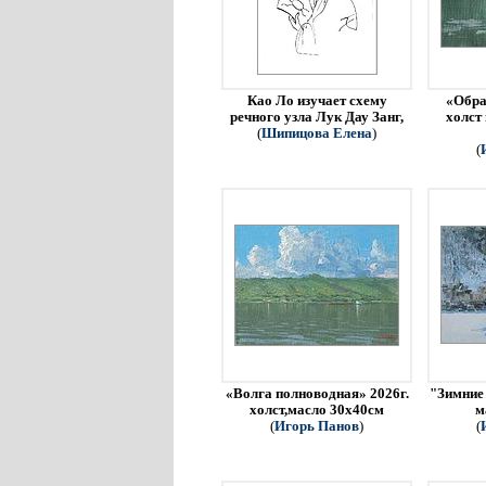
Као Ло изучает схему
«Обра
речного узла Лук Дау Занг,
холст
(
Шипицова Елена
)
(
«Волга полноводная» 2026г.
"Зимние 
холст,масло 30х40см
м
(
Игорь Панов
)
(