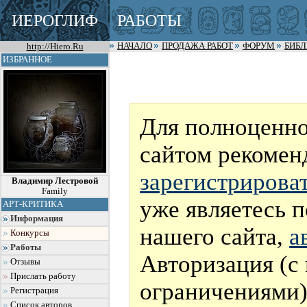
ИЕРОГЛИФ
РАБОТЫ
http://Hiero.Ru
НАЧАЛО
ПРОДАЖА РАБОТ
ФОРУМ
БИБ
ИЗБРАННОЕ
Для полноценно
сайтом рекомен
зарегистрирова
Владимир Лестровой
Family
уже являетесь 
АРТ-КРИТИКА
Информация
нашего сайта,
а
Конкурсы
Работы
Авторизация (с
Отзывы
Прислать работу
ограничениями)
Регистрация
Список авторов