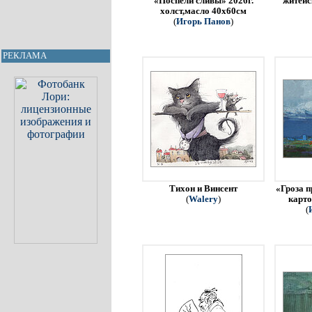
«Поспели сливы» 2026г.
житейс
холст,масло 40х60см
(
Игорь Панов
)
РЕКЛАМА
Тихон и Винсент
«Гроза п
(
Walery
)
карто
(