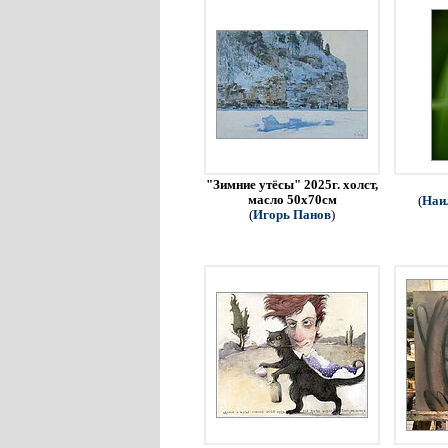
"Зимние утёсы" 2025г. холст,
масло 50х70см
(
Наи
(
Игорь Панов
)