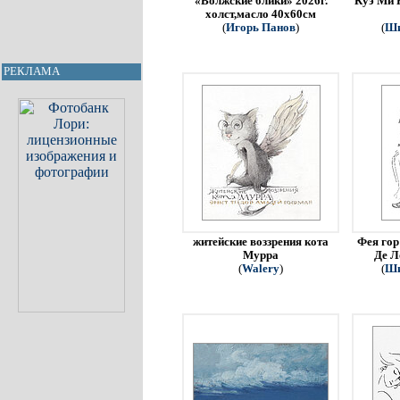
«Волжские блики» 2026г.
Куэ Ми 
холст,масло 40х60см
(
Игорь Панов
)
(
Ши
РЕКЛАМА
житейские воззрения кота
Фея гор
Мурра
Де Л
(
Walery
)
(
Ши