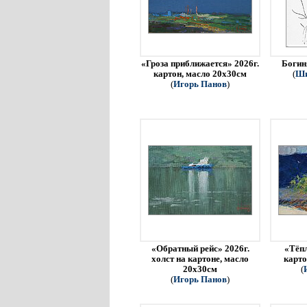
«Гроза приближается» 2026г.
Богин
картон, масло 20х30см
(
Ши
(
Игорь Панов
)
«Обратный рейс» 2026г.
«Тёпл
холст на картоне, масло
карто
20х30см
(
(
Игорь Панов
)