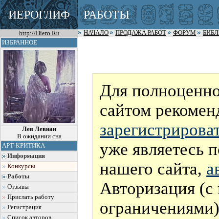
ИЕРОГЛИФ
РАБОТЫ
http://Hiero.Ru
НАЧАЛО
ПРОДАЖА РАБОТ
ФОРУМ
БИБ
ИЗБРАННОЕ
Для полноценно
сайтом рекомен
зарегистрирова
Лев Левиан
В ожидании сна
уже являетесь 
АРТ-КРИТИКА
Информация
нашего сайта,
а
Конкурсы
Работы
Авторизация (с
Отзывы
Прислать работу
ограничениями)
Регистрация
Список авторов