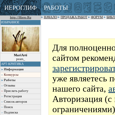
ИЕРОГЛИФ
РАБОТЫ
http://Hiero.Ru
НАЧАЛО
ПРОДАЖА РАБОТ
ФОРУМ
БИБ
ИЗБРАННОЕ
Для полноценно
сайтом рекомен
MariArti
pears_
АРТ-КРИТИКА
зарегистрирова
Информация
Конкурсы
уже являетесь 
Работы
нашего сайта,
а
Отзывы
Прислать работу
Авторизация (с
Регистрация
Список авторов
ограничениями)
Поиск
Подписка