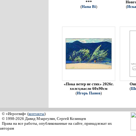
***
Новго
(
Hana Bi
)
(
Иска
«Пока ветер не стих» 2026г.
Онг
холст,масло 60х90см
(
Ши
(
Игорь Панов
)
© «Иероглиф» (
контакты
)
© 1998-2026 Давид Мзареулян, Сергей Козинцев
Права на все работы, опубликованные на сайте, принадлежат их
авторам