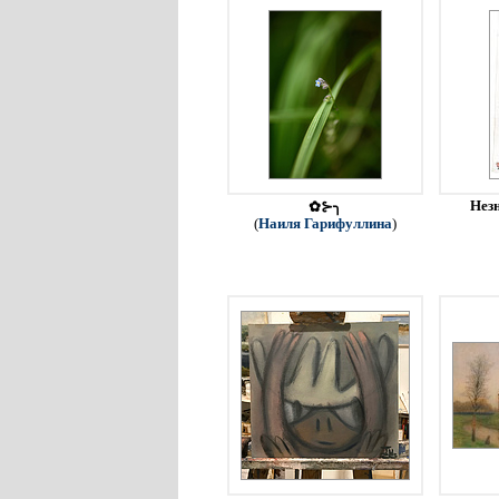
Незн
✿⊱╮
(
Наиля Гарифуллина
)