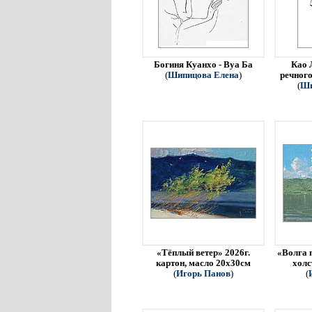
Богиня Куанхо - Вуа Ба
Као 
(
Шипицова Елена
)
речного
(
Ши
«Тёплый ветер» 2026г.
«Волга 
картон, масло 20х30см
холс
(
Игорь Панов
)
(