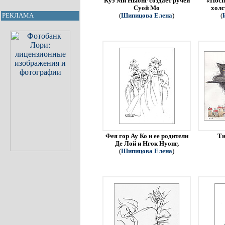
Куэ Ми Ныонг создает ручей
«Посп
Суой Мо
холс
РЕКЛАМА
(
Шипицова Елена
)
(
Фея гор Ау Ко и ее родители
Ти
Де Лой и Нгок Нуонг,
(
Шипицова Елена
)