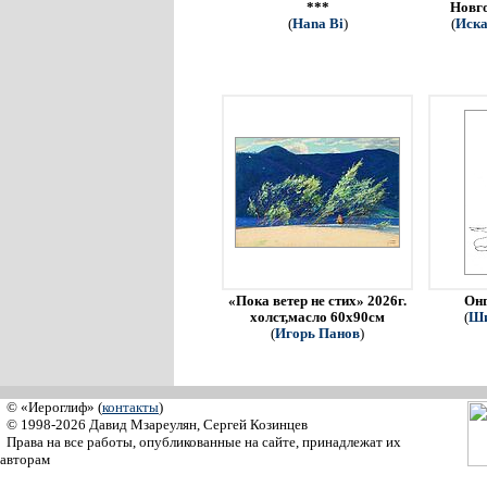
***
Новго
(
Hana Bi
)
(
Иска
«Пока ветер не стих» 2026г.
Онг
холст,масло 60х90см
(
Ши
(
Игорь Панов
)
© «Иероглиф» (
контакты
)
© 1998-2026 Давид Мзареулян, Сергей Козинцев
Права на все работы, опубликованные на сайте, принадлежат их
авторам