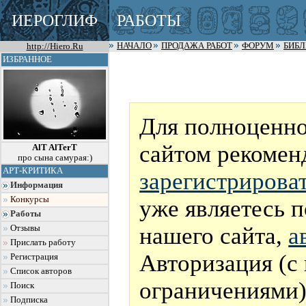
ИЕРОГЛИФ
РАБОТЫ
http://Hiero.Ru
НАЧАЛО
ПРОДАЖА РАБОТ
ФОРУМ
БИБ
ИЗБРАННОЕ
Для полноценно
сайтом рекомен
AlT AlTerT
про сына самурая:)
АРТ-КРИТИКА
зарегистрирова
Информация
Конкурсы
уже являетесь 
Работы
нашего сайта,
а
Отзывы
Прислать работу
Авторизация (с
Регистрация
Список авторов
ограничениями)
Поиск
Подписка