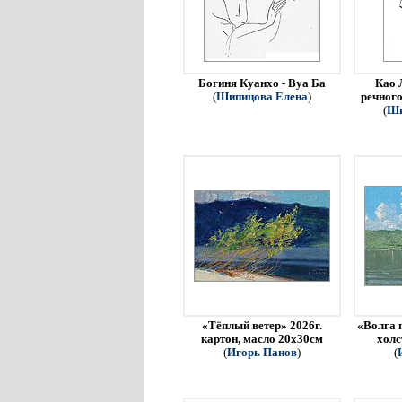
Богиня Куанхо - Вуа Ба
Као 
(
Шипицова Елена
)
речного
(
Ши
«Тёплый ветер» 2026г.
«Волга 
картон, масло 20х30см
холс
(
Игорь Панов
)
(