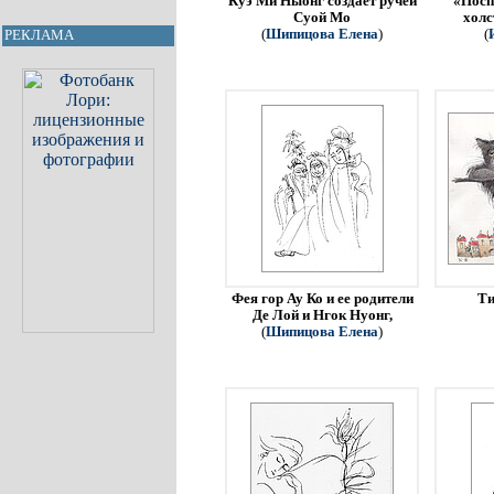
Куэ Ми Ныонг создает ручей
«Посп
Суой Мо
холс
(
Шипицова Елена
)
(
РЕКЛАМА
Фея гор Ау Ко и ее родители
Ти
Де Лой и Нгок Нуонг,
(
Шипицова Елена
)