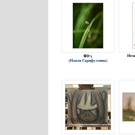
Незн
✿⊱╮
(
Наиля Гарифуллина
)