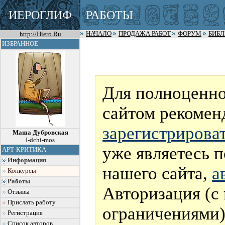
ИЕРОГЛИФ
РАБОТЫ
http://Hiero.Ru
НАЧАЛО
ПРОДАЖА РАБОТ
ФОРУМ
БИБ
ИЗБРАННОЕ
Для полноценно
сайтом рекомен
зарегистрирова
Маша Дубровская
I-dchi-mos
уже являетесь 
АРТ-КРИТИКА
Информация
нашего сайта,
а
Конкурсы
Работы
Авторизация (с
Отзывы
Прислать работу
ограничениями)
Регистрация
Список авторов