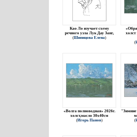
Као Ло изучает схему
«Обра
речного узла Лук Дау Занг,
холст
(
Шипицова Елена
)
(
«Волга полноводная» 2026г.
"Зимние 
холст,масло 30х40см
м
(
Игорь Панов
)
(