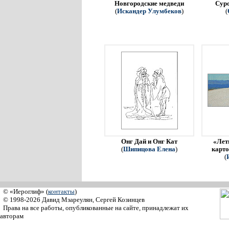
Новгородские медведи
Сур
(
Искандер Улумбеков
)
(
Онг Дай и Онг Кат
«Летн
(
Шипицова Елена
)
карто
(
© «Иероглиф» (
контакты
)
© 1998-2026 Давид Мзареулян, Сергей Козинцев
Права на все работы, опубликованные на сайте, принадлежат их
авторам