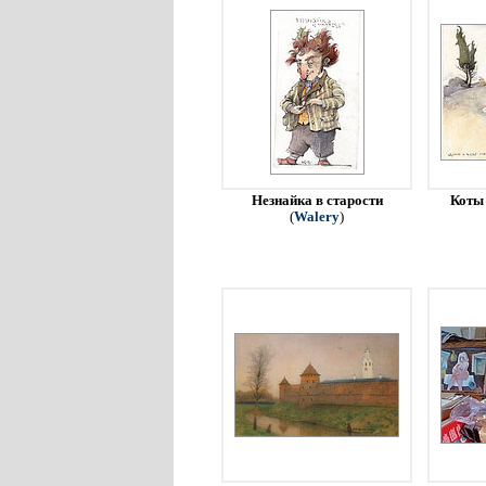
Незнайка в старости
Коты 
(
Walery
)