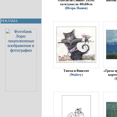
«Поспели сливы» 2026г.
житейс
холст,масло 40х60см
(
Игорь Панов
)
РЕКЛАМА
Тихон и Винсент
«Гроза п
(
Walery
)
карто
(